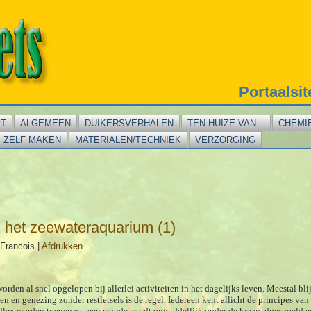
Portaalsi
RT
ALGEMEEN
DUIKERSVERHALEN
TEN HUIZE VAN...
CHEMI
ZELF MAKEN
MATERIALEN/TECHNIEK
VERZORGING
 het zeewateraquarium (1)
Francois
|
Afdrukken
rden al snel opgelopen bij allerlei activiteiten in het dagelijks leven. Meestal blij
n en genezing zonder restletsels is de regel.
Iedereen kent allicht de principes v
reflex worden toegepast: een wonde wordt onmiddellijk onder de kraan afgespoeld e