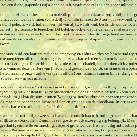
 het een diepe, gapende (snij)wonde betreft, wordt meestal een arts geconsulteerd
r plaatselijke verdoving extra in de diepte ontsmet en daarna zorgvuldig dicht g
nd nadat een wonde binnen een redelijke termijn (binnen de 6 uur voor verwonding
icht) gehecht werd. Indien meer tijd verstrijkt, wordt vaak beslist de wonde toch n
m het infectierisico te beperken. Dit betekent echter dat de genezingstijd een stuk 
n dan wanneer ze gehecht wordt. Antibiotica worden slechts toegediend wanneer er 
ijk af van de omstandigheden waarin de verwonding werd opgelopen, de aard van d
d werd.
mt onze huid een barriere met onze omgeving en aldus worden we beschermd tege
chermen tegen allerlei micro-organismen zoals bacterien en schimmels, laat onze hu
r komen vestigen. Dit verhindert dat andere, meer schadelijke microben zich zoud
en. Wanneer deze barriere van intacte huid geschonden wordt, ontstaat er een open
die normaal op onze huid leven (de huidflora) ons lichaam kunnen binnendringen 
 spreken we van een infectie.
eerste instantie als een "ontstekingsreaktie": roodheid, warmte, zwelling en pijn zi
ter, wat eigenlijk bestaat uit witte bloedcellen die ons lichaam plaatselijk komen v
ater stadium (al kan dit soms binnen 24 uur gebeuren!) uitbreiden naar aangrenzend
nd), maar ook naar andere lichaamsdelen en organen via de bloedbaan.
Infecties wo
zoals bacterien afremmen of zelfs doden: antibiotica.
et ware onze natuurlijke weerstand, waardoor ons lichaam de indringers kan onscha
uurlijk ze te voorkomen. Daarom is een goede wondverzorging erg belangrijk. Maar w
geschat (geen snelle ontsmetting, diepe of grote wonden), is het nodig antibiotica p
dienen.
Wanneer we werken in en om het (zeewater)aquarium, krijgen we, zonder he
talrijker zijn dan op het droge, of die zelfs uniek voorkomen in zout of zoet water. D