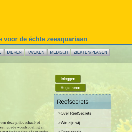
te voor de échte zeeaquariaan
E
DIEREN
KWEKEN
MEDISCH
ZIEKTEN/PLAGEN
Inloggen
Registreren
Reefsecrets
>Over ReefSecrets
ven deze prik-, schaaf- of
>Wie zijn wij
an een goede wondspoeling en
n met isobetadine of een ander