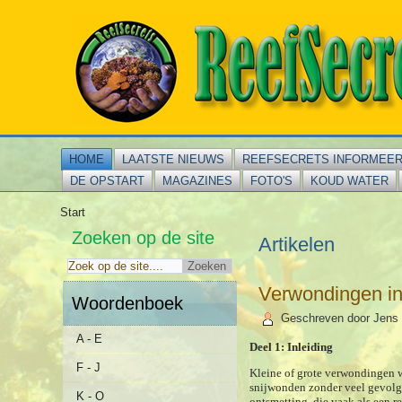
HOME
LAATSTE NIEUWS
REEFSECRETS INFORMEE
DE OPSTART
MAGAZINES
FOTO'S
KOUD WATER
Start
Zoeken op de site
Artikelen
Verwondingen in
Woordenboek
Geschreven door Jens 
A - E
Deel 1: Inleiding
F - J
Kleine of grote verwondingen wo
snijwonden zonder veel gevolge
K - O
ontsmetting, die vaak als een 