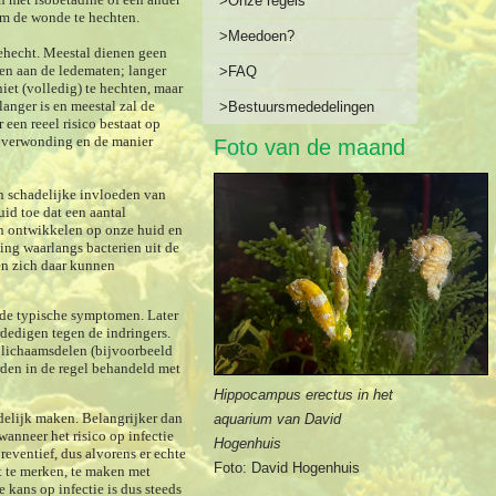
>Onze regels
 om de wonde te hechten.
>Meedoen?
ehecht.
Meestal dienen geen
en aan de ledematen; langer
>FAQ
iet (volledig) te hechten, maar
langer is en meestal zal de
>Bestuursmededelingen
een reeel risico bestaat op
e verwonding en de manier
Foto van de maand
n schadelijke invloeden van
id toe dat een aantal
en ontwikkelen op onze huid en
ing waarlangs bacterien uit de
en zich daar kunnen
jn de typische symptomen. Later
erdedigen tegen de indringers.
e lichaamsdelen (bijvoorbeeld
rden in de regel behandeld met
Hippocampus erectus in het
delijk maken. Belangrijker dan
aquarium van David
anneer het risico op infectie
Hogenhuis
reventief, dus alvorens er echte
Foto: David Hogenhuis
t te merken, te maken met
e kans op infectie is dus steeds