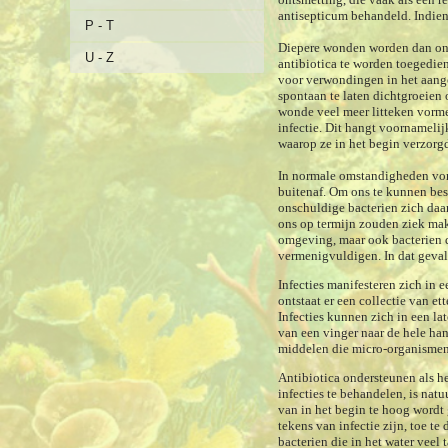
antisepticum behandeld.
Indien
P - T
Diepere wonden worden dan onde
U - Z
antibiotica te worden toegedie
voor verwondingen in het aangez
spontaan te laten dichtgroeien o
wonde veel meer litteken vorme
infectie. Dit hangt voornamel
waarop ze in het begin verzorg
In normale omstandigheden vor
buitenaf. Om ons te kunnen bes
onschuldige bacterien zich daa
ons op termijn zouden ziek mak
omgeving, maar ook bacterien 
vermenigvuldigen. In dat geval
Infecties manifesteren zich in 
ontstaat er een collectie van et
Infecties kunnen zich in een l
van een vinger naar de hele ha
middelen die micro-organismen 
Antibiotica ondersteunen als h
infecties te behandelen, is nat
van in het begin te hoog wordt 
tekens van infectie zijn, toe te 
bacterien die in het water veel 