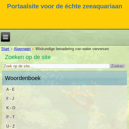
Portaalsite voor de échte zeeaquariaan
Start
Algemeen
Wiskundige benadering van water verversen
Zoeken op de site
Woordenboek
A - E
F - J
K - O
P - T
U - Z