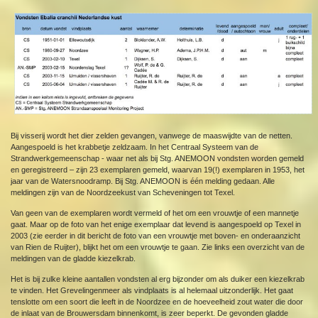
Bij visserij wordt het dier zelden gevangen, vanwege de maaswijdte van de netten.
Aangespoeld is het krabbetje zeldzaam. In het Centraal Systeem van de
Strandwerkgemeenschap - waar net als bij Stg. ANEMOON vondsten worden gemeld
en geregistreerd – zijn 23 exemplaren gemeld, waarvan 19(!) exemplaren in 1953, het
jaar van de Watersnoodramp. Bij Stg. ANEMOON is één melding gedaan. Alle
meldingen zijn van de Noordzeekust van Scheveningen tot Texel.
Van geen van de exemplaren wordt vermeld of het om een vrouwtje of een mannetje
gaat. Maar op de foto van het enige exemplaar dat levend is aangespoeld op Texel in
2003 (zie eerder in dit bericht de foto van een vrouwtje met boven- en onderaanzicht
van Rien de Ruijter), blijkt het om een vrouwtje te gaan. Zie links een overzicht van de
meldingen van de gladde kiezelkrab.
Het is bij zulke kleine aantallen vondsten al erg bijzonder om als duiker een kiezelkrab
te vinden. Het Grevelingenmeer als vindplaats is al helemaal uitzonderlijk. Het gaat
tenslotte om een soort die leeft in de Noordzee en de hoeveelheid zout water die door
de inlaat van de Brouwersdam binnenkomt, is zeer beperkt. De gevonden gladde