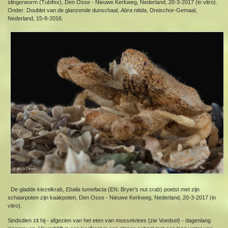
slingerworm (Tubifex), Den Osse - Nieuwe Kerkweg, Nederland, 20-3-2017 (in vitro).
Onder: Doublet van de glanzende dunschaal,
Abra nitida
, Dreischor-Gemaal,
Nederland, 15-8-2016.
De gladde kiezelkrab,
Ebalia tumefacta
(EN: Bryer’s nut crab) poetst met zijn
schaarpoten zijn kaakpoten, Den Osse - Nieuwe Kerkweg, Nederland, 20-3-2017 (in
vitro).
Sindsdien zit hij - afgezien van het eten van mosselvlees (zie Voedsel) - dagenlang