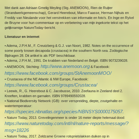
Met dank aan Adriaan Gmelig Meyling (Stg. ANEMOON), Rien de Ruijter
(Strandwerkgemeenschap), Gerard Heerebout, Marco Faasse, Herman Nijhuis en
Freddy van Nieulande voor het verstrekken van informatie en foto’s. En Inge en Rykel
de Bruyne voor hun commentaar op en verbetering van mijn ingekorte tekst op het
gelijknamige NatureToday-bericht.
Literatuur en internet
• Adema, J.P.H.M., F. Creutzberg & G.J. van Noort, 1982. Notes on the occurrence of
some poorly known decapoda (crustacea) in the southern North sea. Zoölogische
Bijdragen 28. Dit artikel is als PDF beschikbaar.
• Adema, J.P.H.M., 1991. De krabben van Nederland en België. ISBN 9073239028.
http://www.anemoon.org
• ANEMOON, Stichting:
& Facebook:
https://www.facebook.com/groups/StAnemoonMOO/
• Crustacea of the NE Atlantic & NW Europe, Facebook:
https://www.facebook.com/groups/Crustacea/
• Leewis, R., G. Heerebout & C. Jacobusse, 2010. Zeefauna in Zeeland deel 2.
Kreeften, krabben en garnalen. ISBN 9789490592028.
• National Biodiversity Network (GB): over verspreiding, diepte, zoutgehalte en
watertemperatuur:
https://species.nbnatlas.org/species/NBNSYS0000175057.
• Nature Today, 2013. Grevelingenmeer is onder 16 meter diepte helemaal dood:
https://www.naturetoday.com/intl/nl/nature-reports/message/?
msg=18226
• Nature Today, 2017. Zeldzame Groene rolsprietslakken duiken op in