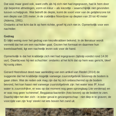
Dat was maar goed ook, want zelfs als hij zich niet had ingegraven, had ik hem door
zijn beperkte afmetingen, vorm en kleur – als kiezeltje – waarschijnlijk niet gevonden
tussen schelpgruis. Wat betreft de diepte, komt de soort voor van de getijdenzone tot
een diepte van 155 meter; in de zuidelijke Noordzee op diepten van 20 tot 40 meter
(Adema, 1991).
Ondanks al het licht dat ik op hem richtte, groef hij zich niet in. Opmerkelijk voor een
nachtdier.
Gedrag
Er blijkt weinig over het gedrag van kiezelkrabben bekend. In de literatuur wordt
vermeld dat het om een nachtdier gaat. Gezien het formaat en daarmee hun
kwetsbaarheid, ligt een nachtelijk leven ook voor de hand.
Opmerkelijk is dat het krabbetje zich niet had ingegraven (tijdstip vondst rond 14.00
uur). Daarbij was hij niet schuchter: ondanks al het licht dat op hem was gericht, bleef
hij rustig zitten.
Gerard Heerebout deed naar aanleiding van een artikel van Riedel (2014) de
suggestie dat het krabbetje mogelijk vanwege zuurstofgebrek bovenop de bodem is
gaan zitten. Wat de reden ook mag zijn dat hij zich onbeschermd op de bodem
bevond, het kan haast niet vanwege zuurstofgebrek zijn: het water was 8º, koud
water is zuurstofrijker, er was op dat moment nog geen spronglaag (zie verderop) en
er was nog geen ‘schimmel’, Beggiatoa-bacteriën (foto boven) op de bodem te zien.
Daarbij blijkt het dier zich - in ieder geval in gevangenschap - niet diep in te graven; de
voorzijde van zijn ‘kop’ steekt net iets boven het zand uit.