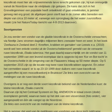
kiezelkrab moet hier als vrijzwemmende larve terecht gekomen zijn; hij kan onmogelijk
vanuit de Noordzee naar de vindplaats zijn gelopen. De kans dat zich in het
Grevelingenmeer een populatie heeft ontwikkeld of gaat ontwikkelen, is jammer
genoeg niet erg groot: de afgelopen jaren sterft laat in de zomer alles beneden een
diepte van circa 10 meter af, vanwege een spronglaag die het water zuurstofloos
maakt (zie het NatureToday-bericht van 4-8-2013 daarover).
Soortgenoten
Je zou eerder een vondst van de gladde kiezelkrab in de Oosterschelde verwachten;
via Neeltje Jans stromen dagelijks miljoenen liters zeewater heen en weer. In het boek
‘Zeefauna in Zeeland deel 2: Kreeften, krabben en garnalen’ van Leewis e.a. (2010)
wordt wel ‘een enkele vondst uit de Oosterscheldemond’ gemeld van de verwante
ruwe kiezelkrab,
Ebalia tuberosa
. Het gaat daarbij waarschijnlijk om de vondst van 11
september 1999 van een levend exemplaar dat is opgevist bij een ‘Kor en Bot-tocht’ in
de Oosterschelde in de omgeving van de Flaauwers Inlaag op 50 meter diepte. Op 5
september 2015 zijn op die locatie nog twee ruwe kiezelkrabben opgevist. En zeker
het vermelden waard: er is op 23-10-1999 door duikers een ruwe kiezelkrab
aangetroffen bij een mosselkwekerij in Bruinisse! Zie links een overzicht van de
meldingen van de ruwe kiezelkrab.
Overigens is er nog een derde soort kiezelkrab bekend van de Nederlandse kust: de
kleine kiezelkrab,
Ebalia cranchii
.
Daarvan zijn bij het Centraal Systeem en Stg. ANEMOON in totaal zeven (dode)
exemplaren gemeld, waarvan twee op het dek van een vissersboot (foto onder), vier
aangespoeld en één als vangst op de Noordzee.
Zie links een overzicht van de meldingen van de kleine kiezelkrab.
Het is jammer dat veel van de meldingen van vondsten van deze toch zeldzame