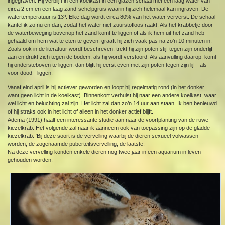
ingegraven. Hij verblijft in een koelkast in een glazen schaal met een laag water van
circa 2 cm en een laag zand-schelpgruis waarin hij zich helemaal kan ingraven. De
watertemperatuur is 13º. Elke dag wordt circa 80% van het water ververst. De schaal
kantel ik zo nu en dan, zodat het water niet zuurstofloos raakt. Als het krabbetje door
de waterbeweging bovenop het zand komt te liggen of als ik hem uit het zand heb
gehaald om hem wat te eten te geven, graaft hij zich vaak pas na zo’n 10 minuten in.
Zoals ook in de literatuur wordt beschreven, trekt hij zijn poten stijf tegen zijn onderlijf
aan en drukt zich tegen de bodem, als hij wordt verstoord. Als aanvulling daarop: komt
hij ondersteboven te liggen, dan blijft hij eerst even met zijn poten tegen zijn lijf - als
voor dood - liggen.
Vanaf eind april is hij actiever geworden en loopt hij regelmatig rond (in het donker
want geen licht in de koelkast). Binnenkort verhuist hij naar een andere koelkast, waar
wel licht en beluchting zal zijn. Het licht zal dan zo’n 14 uur aan staan. Ik ben benieuwd
of hij straks ook in het licht of alleen in het donker actief blijft.
Adema (1991) haalt een interessante studie aan naar de voortplanting van de ruwe
kiezelkrab. Het volgende zal naar ik aanneem ook van toepassing zijn op de gladde
kiezelkrab: ‘Bij deze soort is de vervelling waarbij de dieren sexueel volwassen
worden, de zogenaamde puberteitsvervelling, de laatste.
Na deze vervelling konden enkele dieren nog twee jaar in een aquarium in leven
gehouden worden.