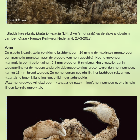
Gladde kiezelkrab,
Ebalia tumefacta
(EN: Bryer’s nut crab) op de slib-zandbodem
van Den Osse - Nieuwe Kerkweg, Nederland, 20-3-2017.
Vorm
De gladde kiezelkrab is een kleine krabbensoort: 10 mm is de maximale grootte voor
een mannetje (gemeten naar de breedte van het rugschild). Het nu gevonden
mannetje is een fractie kleiner: 9,8 mm breed en 9 mm lang. Het vrouwtje, dat in
tegenstelling tot de meeste andere krabbensoorten iets groter wordt dan het mannetje,
kan tot 13 mm breed worden. Zo op het eerste gezicht lijkt het krabbetje ruitvormig,
maar als je beter kijkt is het rugschild meer achthoekig.
Waar het vrouwtje vrij glad oogt – vandaar de naam – heeft het mannetje over zijn hele
lijf een korrelig oppervlak.