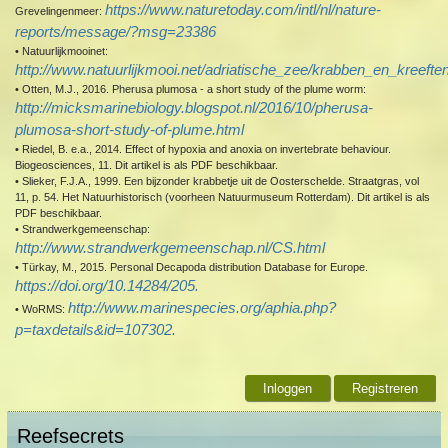
https://www.naturetoday.com/intl/nl/nature-
Grevelingenmeer:
reports/message/?msg=23386
• Natuurlijkmooinet:
http://www.natuurlijkmooi.net/adriatische_zee/krabben_en_kreefte
• Otten, M.J., 2016. Pherusa plumosa - a short study of the plume worm:
http://micksmarinebiology.blogspot.nl/2016/10/pherusa-
plumosa-short-study-of-plume.html
• Riedel, B. e.a., 2014. Effect of hypoxia and anoxia on invertebrate behaviour.
Biogeosciences, 11. Dit artikel is als PDF beschikbaar.
• Slieker, F.J.A., 1999. Een bijzonder krabbetje uit de Oosterschelde. Straatgras, vol
11, p. 54. Het Natuurhistorisch (voorheen Natuurmuseum Rotterdam). Dit artikel is als
PDF beschikbaar.
• Strandwerkgemeenschap:
http://www.strandwerkgemeenschap.nl/CS.html
• Türkay, M., 2015. Personal Decapoda distribution Database for Europe.
https://doi.org/10.14284/205.
http://www.marinespecies.org/aphia.php?
• WoRMS:
p=taxdetails&id=107302.
Inloggen
Registreren
Reefsecrets