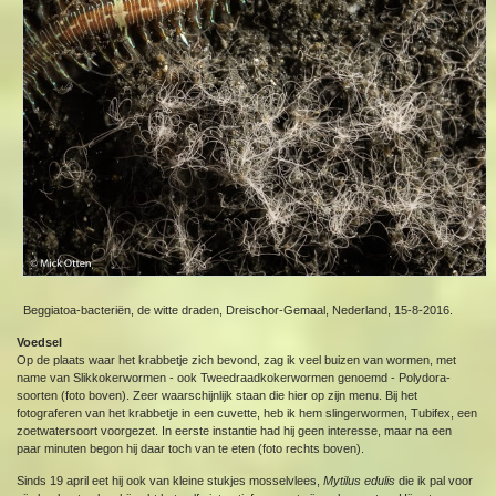
Beggiatoa-bacteriën, de witte draden, Dreischor-Gemaal, Nederland, 15-8-2016.
Voedsel
Op de plaats waar het krabbetje zich bevond, zag ik veel buizen van wormen, met
name van Slikkokerwormen - ook Tweedraadkokerwormen genoemd - Polydora-
soorten (foto boven). Zeer waarschijnlijk staan die hier op zijn menu. Bij het
fotograferen van het krabbetje in een cuvette, heb ik hem slingerwormen, Tubifex, een
zoetwatersoort voorgezet. In eerste instantie had hij geen interesse, maar na een
paar minuten begon hij daar toch van te eten (foto rechts boven).
Sinds 19 april eet hij ook van kleine stukjes mosselvlees,
Mytilus edulis
die ik pal voor