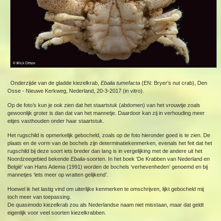
Onderzijde van de gladde kiezelkrab,
Ebalia tumefacta
(EN: Bryer’s nut crab), Den
Osse - Nieuwe Kerkweg, Nederland, 20-3-2017 (in vitro).
Op de foto’s kun je ook zien dat het staartstuk (abdomen) van het vrouwtje zoals
gewoonlijk groter is dan dat van het mannetje. Daardoor kan zij in verhouding meer
eitjes vasthouden onder haar staartstuk.
Het rugschild is opmerkelijk gebocheld, zoals op de foto hieronder goed is te zien. De
plaats en de vorm van de bochels zijn determinatiekenmerken, evenals het feit dat het
rugschild bij deze soort iets breder dan lang is in vergelijking met de andere uit het
Noordzeegebied bekende
Ebalia
-soorten. In het boek ‘De Krabben van Nederland en
België’ van Hans Adema (1991) worden de bochels ‘verhevenheden’ genoemd en bij
mannetjes ‘iets meer op wratten gelijkend’.
Hoewel ik het lastig vind om uiterlijke kenmerken te omschrijven, lijkt gebocheld mij
toch meer van toepassing.
De quasimodo kiezelkrab zou als Nederlandse naam niet misstaan, maar dat geldt
eigenlijk voor veel soorten kiezelkrabben.