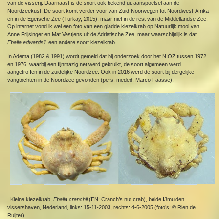
van de visserij. Daarnaast is de soort ook bekend uit aanspoelsel aan de
Noordzeekust. De soort komt verder voor van Zuid-Noorwegen tot Noordwest-Afrika
en in de Egeïsche Zee (Türkay, 2015), maar niet in de rest van de Middellandse Zee.
Op internet vond ik wel een foto van een gladde kiezelkrab op Natuurlijk mooi van
Anne Frijsinger en Mat Vestjens uit de Adriatische Zee, maar waarschijnlijk is dat
Ebalia edwardsii
, een andere soort kiezelkrab.
In Adema (1982 & 1991) wordt gemeld dat bij onderzoek door het NIOZ tussen 1972
en 1976, waarbij een fijnmazig net werd gebruikt, de soort algemeen werd
aangetroffen in de zuidelijke Noordzee. Ook in 2016 werd de soort bij dergelijke
vangtochten in de Noordzee gevonden (pers. meded. Marco Faasse).
Kleine kiezelkrab,
Ebalia cranchii
(EN: Cranch’s nut crab), beide IJmuiden
vissershaven, Nederland, links: 15-11-2003, rechts: 4-6-2005 (foto’s: © Rien de
Ruijter)