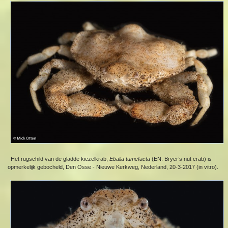
Het rugschild van de gladde kiezelkrab,
Ebalia tumefacta
(EN: Bryer’s nut crab) is
opmerkelijk gebocheld, Den Osse - Nieuwe Kerkweg, Nederland, 20-3-2017 (in vitro).