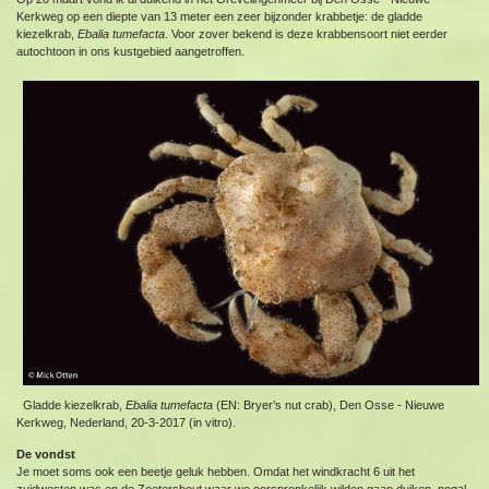
Kerkweg op een diepte van 13 meter een zeer bijzonder krabbetje: de gladde
kiezelkrab,
Ebalia tumefacta
. Voor zover bekend is deze krabbensoort niet eerder
autochtoon in ons kustgebied aangetroffen.
Gladde kiezelkrab,
Ebalia tumefacta
(EN: Bryer’s nut crab), Den Osse - Nieuwe
Kerkweg, Nederland, 20-3-2017 (in vitro).
De vondst
Je moet soms ook een beetje geluk hebben. Omdat het windkracht 6 uit het
zuidwesten was en de Zoetersbout waar we oorspronkelijk wilden gaan duiken, nogal