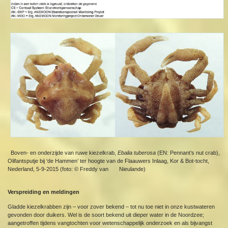
Boven- en onderzijde van ruwe kiezelkrab,
Ebalia tuberosa
(EN: Pennant’s nut crab),
Olifantsputje bij ‘de Hammen’ ter hoogte van de Flaauwers Inlaag, Kor & Bot-tocht,
Nederland, 5-9-2015 (foto: © Freddy van Nieulande)
Verspreiding en meldingen
Gladde kiezelkrabben zijn – voor zover bekend – tot nu toe niet in onze kustwateren
gevonden door duikers. Wel is de soort bekend uit dieper water in de Noordzee;
aangetroffen tijdens vangtochten voor wetenschappelijk onderzoek en als bijvangst