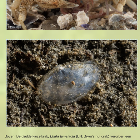
Boven: De gladde kiezelkrab,
Ebalia tumefacta
(EN: Bryer’s nut crab) verorbert een