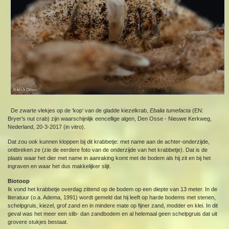
De zwarte vlekjes op de ‘kop’ van de gladde kiezelkrab,
Ebalia tumefacta
(EN:
Bryer’s nut crab) zijn waarschijnlijk eencellige algen, Den Osse - Nieuwe Kerkweg,
Nederland, 20-3-2017 (in vitro).
Dat zou ook kunnen kloppen bij dit krabbetje: met name aan de achter-onderzijde,
ontbreken ze (zie de eerdere foto van de onderzijde van het krabbetje). Dat is de
plaats waar het dier met name in aanraking komt met de bodem als hij zit en bij het
ingraven en waar het dus makkelijker slijt.
Biotoop
Ik vond het krabbetje overdag zittend op de bodem op een diepte van 13 meter. In de
literatuur (o.a. Adema, 1991) wordt gemeld dat hij leeft op harde bodems met stenen,
schelpgruis, kiezel, grof zand en in mindere mate op fijner zand, modder en klei. In dit
geval was het meer een slib- dan zandbodem en al helemaal geen schelpgruis dat uit
grovere stukjes bestaat.