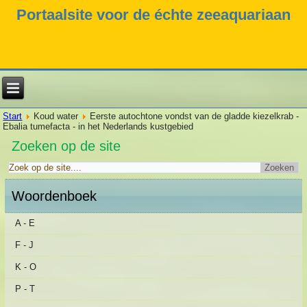
Portaalsite voor de échte zeeaquariaan
Start
Koud water
Eerste autochtone vondst van de gladde kiezelkrab -
Ebalia tumefacta - in het Nederlands kustgebied
Zoeken op de site
Woordenboek
A - E
F - J
K - O
P - T