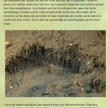
zijn kaakpoten leg; hij pakt het zelf niet actief aan met zijn schaarpoten. Hij eet er
gulzig van: wolkjes eiwitresten van door zijn kaakpoten fijngehakt mosselvlees worden
door hem weggeblazen. In de bodem van het Grevelingenmeer gaan ook kleine
tweekleppige schelpen schuil, zoals de glanzende dunschaal,
Abra nitida
, die in
monsters op die diepte zijn gevonden en daar regelmatig als doublet op de bodem te
vinden zijn (foto onder). Het is dan ook aannemelijk dat tweekleppigen op het menu
staan.
Gat in de bodem waarbij de zeer dunne kokers van slikkokerwormen (Polydora-