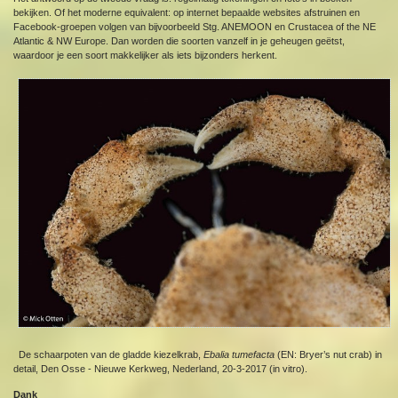
bekijken. Of het moderne equivalent: op internet bepaalde websites afstruinen en
Facebook-groepen volgen van bijvoorbeeld Stg. ANEMOON en Crustacea of the NE
Atlantic & NW Europe. Dan worden die soorten vanzelf in je geheugen geëtst,
waardoor je een soort makkelijker als iets bijzonders herkent.
De schaarpoten van de gladde kiezelkrab,
Ebalia tumefacta
(EN: Bryer’s nut crab) in
detail, Den Osse - Nieuwe Kerkweg, Nederland, 20-3-2017 (in vitro).
Dank