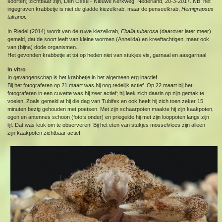
soorten) zichtbaar zijn, Den Osse - Nieuwe Kerkweg, Nederland, 20-3-2017. NB. het
ingegraven krabbetje is niet de gladde kiezelkrab, maar de penseelkrab,
Hemigrapsus
takanoi
.
In Riedel (2014) wordt van de ruwe kiezelkrab,
Ebalia tuberosa
(daarover later meer)
gemeld, dat de soort leeft van kleine wormen (Annelida) en kreeftachtigen, maar ook
van (bijna) dode organismen.
Het gevonden krabbetje at tot op heden niet van stukjes vis, garnaal en aasgarnaal.
In vitro
In gevangenschap is het krabbetje in het algemeen erg inactief.
Bij het fotograferen op 21 maart was hij nog redelijk actief. Op 22 maart bij het
fotograferen in een cuvette was hij zeer actief; hij leek zich daarin op zijn gemak te
voelen. Zoals gemeld at hij die dag van Tubifex en ook heeft hij zich toen zeker 15
minuten bezig gehouden met poetsen. Met zijn schaarpoten maakte hij zijn kaakpoten,
ogen en antennes schoon (foto’s onder) en priegelde hij met zijn looppoten langs zijn
lijf. Dat was leuk om te observeren! Bij het eten van stukjes mosselvlees zijn alleen
zijn kaakpoten zichtbaar actief.