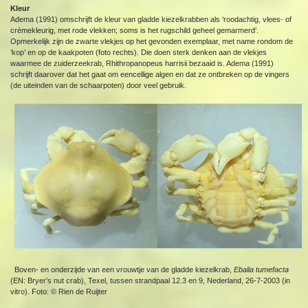
Kleur
Adema (1991) omschrijft de kleur van gladde kiezelkrabben als ‘roodachtig, vlees- of
crèmekleurig, met rode vlekken; soms is het rugschild geheel gemarmerd’.
Opmerkelijk zijn de zwarte vlekjes op het gevonden exemplaar, met name rondom de
‘kop’ en op de kaakpoten (foto rechts). Die doen sterk denken aan de vlekjes
waarmee de zuiderzeekrab, Rhithropanopeus harrisii bezaaid is. Adema (1991)
schrijft daarover dat het gaat om eencellige algen en dat ze ontbreken op de vingers
(de uiteinden van de schaarpoten) door veel gebruik.
Boven- en onderzijde van een vrouwtje van de gladde kiezelkrab,
Ebalia tumefacta
(EN: Bryer’s nut crab), Texel, tussen strandpaal 12.3 en 9, Nederland, 26-7-2003 (in
vitro). Foto: © Rien de Ruijter