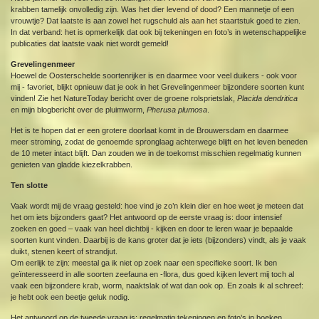
krabben tamelijk onvolledig zijn. Was het dier levend of dood? Een mannetje of een
vrouwtje? Dat laatste is aan zowel het rugschuld als aan het staartstuk goed te zien.
In dat verband: het is opmerkelijk dat ook bij tekeningen en foto’s in wetenschappelijke
publicaties dat laatste vaak niet wordt gemeld!
Grevelingenmeer
Hoewel de Oosterschelde soortenrijker is en daarmee voor veel duikers - ook voor
mij - favoriet, blijkt opnieuw dat je ook in het Grevelingenmeer bijzondere soorten kunt
vinden! Zie het NatureToday bericht over de groene rolsprietslak,
Placida dendritica
en mijn blogbericht over de pluimworm,
Pherusa plumosa
.
Het is te hopen dat er een grotere doorlaat komt in de Brouwersdam en daarmee
meer stroming, zodat de genoemde spronglaag achterwege blijft en het leven beneden
de 10 meter intact blijft. Dan zouden we in de toekomst misschien regelmatig kunnen
genieten van gladde kiezelkrabben.
Ten slotte
Vaak wordt mij de vraag gesteld: hoe vind je zo’n klein dier en hoe weet je meteen dat
het om iets bijzonders gaat? Het antwoord op de eerste vraag is: door intensief
zoeken en goed – vaak van heel dichtbij - kijken en door te leren waar je bepaalde
soorten kunt vinden. Daarbij is de kans groter dat je iets (bijzonders) vindt, als je vaak
duikt, stenen keert of strandjut.
Om eerlijk te zijn: meestal ga ik niet op zoek naar een specifieke soort. Ik ben
geïnteresseerd in alle soorten zeefauna en -flora, dus goed kijken levert mij toch al
vaak een bijzondere krab, worm, naaktslak of wat dan ook op. En zoals ik al schreef:
je hebt ook een beetje geluk nodig.
Het antwoord op de tweede vraag is: regelmatig tekeningen en foto’s in boeken