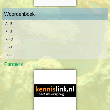
Woordenboek
A - E
F - J
K - O
P - T
U - Z
Partners