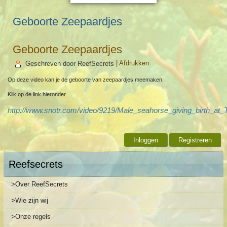
Geboorte Zeepaardjes
Geboorte Zeepaardjes
Geschreven door ReefSecrets
|
Afdrukken
Op deze video kan je de geboorte van zeepaardjes meemaken.
Klik op de link hieronder
http://www.snotr.com/video/9219/Male_seahorse_giving_birth_at
Inloggen
Registreren
Reefsecrets
>Over ReefSecrets
>Wie zijn wij
>Onze regels