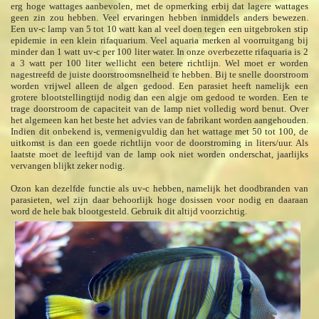
erg hoge wattages aanbevolen, met de opmerking erbij dat lagere wattages
geen zin zou hebben. Veel ervaringen hebben inmiddels anders bewezen.
Een uv-c lamp van 5 tot 10 watt kan al veel doen tegen een uitgebroken stip
epidemie in een klein rifaquarium. Veel aquaria merken al voorruitgang bij
minder dan 1 watt uv-c per 100 liter water. In onze overbezette rifaquaria is 2
a 3 watt per 100 liter wellicht een betere richtlijn. Wel moet er worden
nagestreefd de juiste doorstroomsnelheid te hebben. Bij te snelle doorstroom
worden vrijwel alleen de algen gedood. Een parasiet heeft namelijk een
grotere blootstellingtijd nodig dan een algje om gedood te worden. Een te
trage doorstroom de capaciteit van de lamp niet volledig word benut. Over
het algemeen kan het beste het advies van de fabrikant worden aangehouden.
Indien dit onbekend is, vermenigvuldig dan het wattage met 50 tot 100, de
uitkomst is dan een goede richtlijn voor de doorstroming in liters/uur. Als
laatste moet de leeftijd van de lamp ook niet worden onderschat, jaarlijks
vervangen blijkt zeker nodig.
Ozon kan dezelfde functie als uv-c hebben, namelijk het doodbranden van
parasieten, wel zijn daar behoorlijk hoge dosissen voor nodig en daaraan
word de hele bak blootgesteld. Gebruik dit altijd voorzichtig.