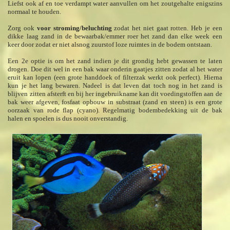
Liefst ook af en toe verdampt water aanvullen om het zoutgehalte enigszins
normaal te houden.
Zorg ook
voor stroming/beluchting
zodat het niet gaat rotten. Heb je een
dikke laag zand in de bewaarbak/emmer roer het zand dan elke week een
keer door zodat er niet alsnog zuurstof loze ruimtes in de bodem ontstaan.
Een 2e optie is om het zand indien je dit grondig hebt gewassen te laten
drogen. Doe dit wel in een bak waar onderin gaatjes zitten zodat al het water
eruit kan lopen (een grote handdoek of filterzak werkt ook perfect). Hierna
kun je het lang bewaren. Nadeel is dat leven dat toch nog in het zand is
blijven zitten afsterft en bij her ingebruikname kan dit voedingstoffen aan de
bak weer afgeven, fosfaat opbouw in substraat (zand en steen) is een grote
oorzaak van rode flap (cyano). Regelmatig bodembedekking uit de bak
halen en spoelen is dus nooit onverstandig.