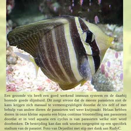
Een gezonde vis heeft een goed werkend immuun systeem en de daarbij
horende goede slijmhuid. Dit zorgt ervoor dat de meeste parasieten niet de
kans krijgen zich massaal te vermenigvuldigen doordat de vis zelf of met
behulp van andere dieren de parasieten wel weer kwijtraakt. Helaas hebben
dieren in onze kleine aquaria een bijna continue blootstelling aan parasieten
doordat er in veel aquaria een cyclus is van parasieten welke niet word
doorbroken. De bestrijding kan dan ook worden toegespitst op een specifiek
stadium van de parasiet. Foto van Dejardini met stip met dank aan RudyC.