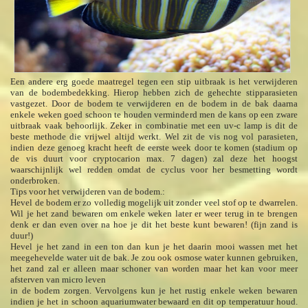
Een andere erg goede maatregel tegen een stip uitbraak is het verwijderen
van de bodembedekking. Hierop hebben zich de gehechte stipparasieten
vastgezet. Door de bodem te verwijderen en de bodem in de bak daarna
enkele weken goed schoon te houden verminderd men de kans op een zware
uitbraak vaak behoorlijk. Zeker in combinatie met een uv-c lamp is dit de
beste methode die vrijwel altijd werkt. Wel zit de vis nog vol parasieten,
indien deze genoeg kracht heeft de eerste week door te komen (stadium op
de vis duurt voor cryptocarion max. 7 dagen) zal deze het hoogst
waarschijnlijk wel redden omdat de cyclus voor her besmetting wordt
onderbroken.
Tips voor het verwijderen van de bodem.:
Hevel de bodem er zo volledig mogelijk uit zonder veel stof op te dwarrelen.
Wil je het zand bewaren om enkele weken later er weer terug in te brengen
denk er dan even over na hoe je dit het beste kunt bewaren! (fijn zand is
duur!)
Hevel je het zand in een ton dan kun je het daarin mooi wassen met het
meegehevelde water uit de bak. Je zou ook osmose water kunnen gebruiken,
het zand zal er alleen maar schoner van worden maar het kan voor meer
afsterven van micro leven
in de bodem zorgen. Vervolgens kun je het rustig enkele weken bewaren
indien je het in schoon aquariumwater bewaard en dit op temperatuur houd.