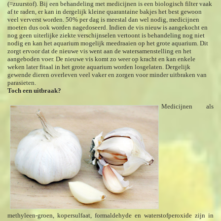
(=zuurstof). Bij een behandeling met medicijnen is een biologisch filter vaak
af te raden, er kan in dergelijk kleine quarantaine bakjes het best gewoon
veel ververst worden. 50% per dag is meestal dan wel nodig, medicijnen
moeten dus ook worden nagedoseerd. Indien de vis nieuw is aangekocht en
nog geen uiterlijke ziekte verschijnselen vertoont is behandeling nog niet
nodig en kan het aquarium mogelijk meedraaien op het grote aquarium. Dit
zorgt ervoor dat de nieuwe vis went aan de watersamenstelling en het
aangeboden voer. De nieuwe vis komt zo weer op kracht en kan enkele
weken later fitaal in het grote aquarium worden losgelaten. Dergelijk
gewende dieren overleven veel vaker en zorgen voor minder uitbraken van
parasieten.
Toch een uitbraak?
Medicijnen als
methyleen-groen, kopersulfaat, formaldehyde en waterstofperoxide zijn in