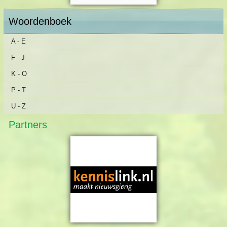
Woordenboek
A - E
F - J
K - O
P - T
U - Z
Partners