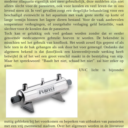
moderne rifaquaria eigenlijk niet meer gebruikelijk, deze middelen zijn niet
alleen slecht voor de parasieten, ook voor koralen en veel leven dat in ons
levend steen zit. In veel gevallen zorgt een dergelijke behandeling voor een
beschadigd evenwicht in het aquarium met vaak grote sterfte op korte of
lange termijn binnen het lagere dieren bestand. Voor de vaak aanbevolen
temperatuur verhogingen, of zoutgehalte verlaging geld hetzelfde, vaak
slechter voor de koralen dan de parasieten.
Toch kan er gelukkig ook veel gedaan worden zonder dat er eerder
genoemde medicamenten gebruikt hoeven te worden. De bekendste is
misschien wel het gebruik van knoflook. Het wordt zowel fijn geperst of als
hele teen in de bak gehangen als ook door het voer gemengd. Ondanks dat
algemeen bekend is dat (knof)look een kiemverdrijvende werking heeft
betwijfel ik of het wel een groot verschil maakt in de bestrijding van stip.
Maar het spreekwoord: “Baadt het niet, schaad het niet”. zal hier zeker op
gaan.
UV-C licht is bijzonder
nuttig gebleken bij het voorkomen en beperken van uitbraken van parasieten
met een vrij zwemmend stadium. Over het algemeen worden in de literatuur