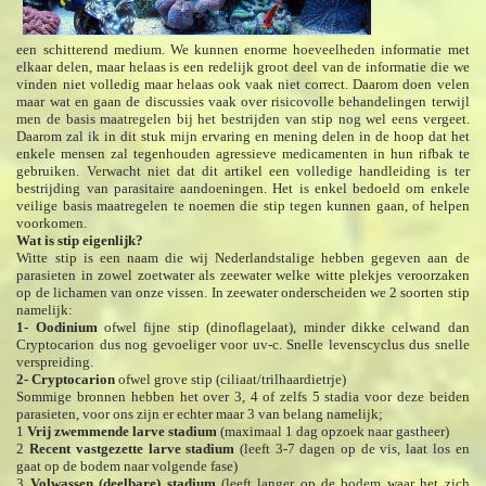
een schitterend medium. We kunnen enorme hoeveelheden informatie met
elkaar delen, maar helaas is een redelijk groot deel van de informatie die we
vinden niet volledig maar helaas ook vaak niet correct. Daarom doen velen
maar wat en gaan de discussies vaak over risicovolle behandelingen terwijl
men de basis maatregelen bij het bestrijden van stip nog wel eens vergeet.
Daarom zal ik in dit stuk mijn ervaring en mening delen in de hoop dat het
enkele mensen zal tegenhouden agressieve medicamenten in hun rifbak te
gebruiken. Verwacht niet dat dit artikel een volledige handleiding is ter
bestrijding van parasitaire aandoeningen. Het is enkel bedoeld om enkele
veilige basis maatregelen te noemen die stip tegen kunnen gaan, of helpen
voorkomen.
Wat is stip eigenlijk?
Witte stip is een naam die wij Nederlandstalige hebben gegeven aan de
parasieten in zowel zoetwater als zeewater welke witte plekjes veroorzaken
op de lichamen van onze vissen. In zeewater onderscheiden we 2 soorten stip
namelijk:
1- Oodinium
ofwel fijne stip (dinoflagelaat), minder dikke celwand dan
Cryptocarion dus nog gevoeliger voor uv-c. Snelle levenscyclus dus snelle
verspreiding.
2- Cryptocarion
ofwel grove stip (ciliaat/trilhaardietrje)
Sommige bronnen hebben het over 3, 4 of zelfs 5 stadia voor deze beiden
parasieten, voor ons zijn er echter maar 3 van belang namelijk;
1
Vrij zwemmende larve stadium
(maximaal 1 dag opzoek naar gastheer)
2
Recent vastgezette larve stadium
(leeft 3-7 dagen op de vis, laat los en
gaat op de bodem naar volgende fase)
3
Volwassen (deelbare) stadium
(leeft langer op de bodem waar het zich