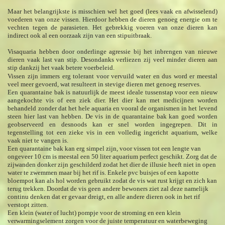
Maar het belangrijkste is misschien wel het goed (lees vaak en afwisselend)
voederen van onze vissen. Hierdoor hebben de dieren genoeg energie om te
vechten tegen de parasieten. Het gebrekkig voeren van onze dieren kan
indirect ook al een oorzaak zijn van een stipuitbraak.
Visaquaria hebben door onderlinge agressie bij het inbrengen van nieuwe
dieren vaak last van stip. Desondanks verliezen zij veel minder dieren aan
stip dankzij het vaak betere voerbeleid.
Vissen zijn immers erg tolerant voor vervuild water en dus word er meestal
veel meer gevoerd, wat resulteert in stevige dieren met genoeg reserves.
Een quarantaine bak is natuurlijk de meest ideale tussenstap voor een nieuw
aangekochte vis of een ziek dier. Het dier kan met medicijnen worden
behandeld zonder dat het hele aquaria en vooral de organismen in het levend
steen hier last van hebben. De vis in de quarantaine bak kan goed worden
geobserveerd en desnoods kan er snel worden ingegrepen. Dit in
tegenstelling tot een zieke vis in een volledig ingericht aquarium, welke
vaak niet te vangen is.
Een quarantaine bak kan erg simpel zijn, voor vissen tot een lengte van
ongeveer 10 cm is meestal een 50 liter aquarium perfect geschikt. Zorg dat de
zijwanden donker zijn geschilderd zodat het dier de illusie heeft niet in open
water te zwemmen maar bij het rif is. Enkele pvc buisjes of een kapotte
bloempot kan als hol worden gebruikt zodat de vis wat rust krijgt en zich kan
terug trekken. Doordat de vis geen andere bewoners ziet zal deze namelijk
continu denken dat er gevaar dreigt, en alle andere dieren ook in het rif
verstopt zitten.
Een klein (water of lucht) pompje voor de stroming en een klein
verwarmingselement zorgen voor de juiste temperatuur en waterbeweging