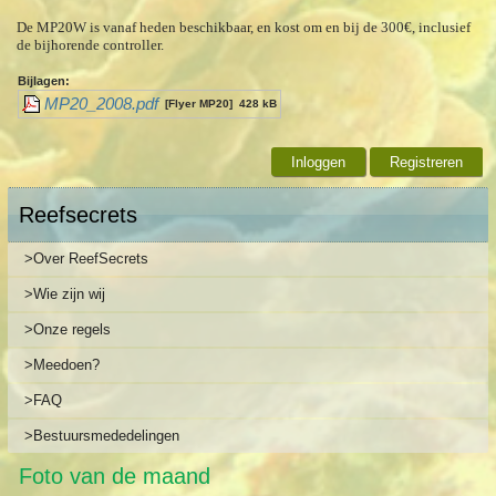
De MP20W is vanaf heden beschikbaar, en kost om en bij de 300€, inclusief
de bijhorende controller.
Bijlagen:
MP20_2008.pdf
[Flyer MP20]
428 kB
Inloggen
Registreren
Reefsecrets
>Over ReefSecrets
>Wie zijn wij
>Onze regels
>Meedoen?
>FAQ
>Bestuursmededelingen
Foto van de maand