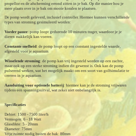
propellor en de afscherming errond zitten in je bak. Op die manier hou je
meer plaats over in je bak om mooie koralen te plaatsen.
De pomp wordt geleverd, inclusief controller. Hiermee
kunnen verschillende
types van stroming gesimuleerd worden:
Voeder pauze
:
pomp loopt gedurende 10 minuten trager, waardoor je je
dieren makkelijk kan voeren.
Constante snelheid
: de pomp loopt op een constant ingestelde waarde,
afgesteld voor je aquarium.
Wisselende stroming
: de pomp kan vrij ingesteld worden op een zachte,
maar ook op een sterke stroming indien dit gewenst is. Ook kan de pomp
pulserend werken, wat het mogelijk maakt om een soort van golfsimulatie te
creeren in je aquarium.
Aansluiting voor optionele batterij
: hiermee kan je de stroming vrijwaren
tijdens een spanningsuitval, wat zeker niet onbelangrijk is.
Specificaties
Debiet: 1500 - 7500 liter/h
Vermogen: 6 - 18 Watt
Glasdikte: 5 - 20mm
Diameter: 75mm
Vrije ruimte nodig buiten de bak: 80mm