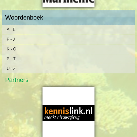
Woordenboek
A - E
F - J
K - O
P - T
U - Z
Partners