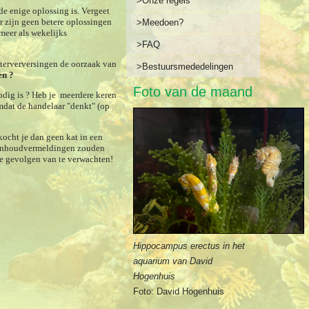
>Onze regels
de enige oplossing is. Vergeet
 zijn geen betere oplossingen
>Meedoen?
 meer als wekelijks
>FAQ
terverversingen de oorzaak van
>Bestuursmededelingen
en ?
Foto van de maand
nodig is ? Heb je meerdere keren
mdat de handelaar "denkt" (op
 kocht je dan geen kat in een
te inhoudvermeldingen zouden
ke gevolgen van te verwachten!
Hippocampus erectus in het
aquarium van David
Hogenhuis
Foto: David Hogenhuis