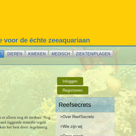
te voor de échte zeeaquariaan
E
DIEREN
KWEKEN
MEDISCH
ZIEKTEN/PLAGEN
Inloggen
Registreren
Reefsecrets
>Over ReefSecrets
 er alleen nog de sterkste. Nog
 hand liggende remedie tegen
>Wie zijn wij
kan het best door regelmatig