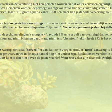
oorzaak van de verstoring niet kan gemeten worden en dat water verversen eigenlijk 
zowel elementen worden toegevoegd als afgevoerd!We kunnen eenvoudig stellen : Er
rsen, maar... Bij grote aquaria vanaf 1000 l en meer, kan je de waterverversing niet
aan bij
doelgerichte aanvullingen
die samen met de wekelijkse of maandelijkse wa
n. We noemen het ons rifaquarium "bijsturen".
Welke vragen moet je daarbij stell
aan dagschommelingen 's morgens - 's avonds ? Ben je er zelf van overtuigd dat het 
 hun aquarium bijsturen dat uw aquarium iets "chemisch" tekort heeft ? Of is het o
t waarop niet staat "
hoeveel
" er van dat toe te voegen product "
netto
" aanwezig is,
roeger waarvan we in de aqua handel nog niet verlost zijn. Bijsluiters en verplich
tuurt kom je dan niet boven de juiste waarde? Want zeer zeker zijn daar ook kwalij