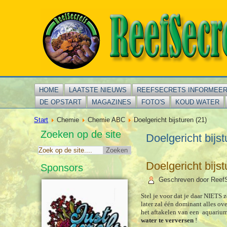
HOME
LAATSTE NIEUWS
REEFSECRETS INFORMEE
DE OPSTART
MAGAZINES
FOTO'S
KOUD WATER
Start
Chemie
Chemie ABC
Doelgericht bijsturen (21)
Zoeken op de site
Doelgericht bijst
Doelgericht bijst
Sponsors
Geschreven door Reef
Stel je voor dat je daar NIETS 
later zal één dominant alles o
het aftakelen van een aquariu
water te verversen
!