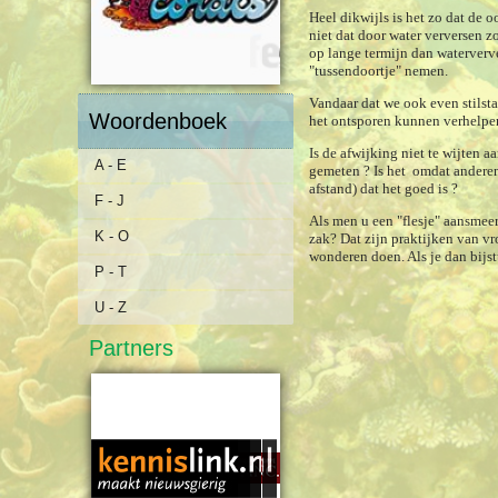
Heel dikwijls is het zo dat de 
niet dat door water verversen 
op lange termijn dan waterverve
"tussendoortje" nemen.
Vandaar dat we ook even stilst
Woordenboek
het ontsporen kunnen verhelpe
Is de afwijking niet te wijten 
A - E
gemeten ? Is het omdat anderen
afstand) dat het goed is ?
F - J
Als men u een "flesje" aansmeer
K - O
zak? Dat zijn praktijken van v
wonderen doen. Als je dan bijs
P - T
U - Z
Partners