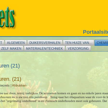
Portaalsi
RT
ALGEMEEN
DUIKERSVERHALEN
TEN HUIZE VAN...
CHEMI
ZELF MAKEN
MATERIALEN/TECHNIEK
VERZORGING
uren (21)
uren. (21)
Secrets
|
Afdrukken
zou aan doen, tenzij toekijken. De seizoenen komen en gaan en na enkele jaren staan
verheersen en is uw tuin één puinhoop. Terug naar het rifaquarium waar de voor de
m het "regelmatig onderhoud" is en chemisch onderhouden moet ook gebeuren. Dat 