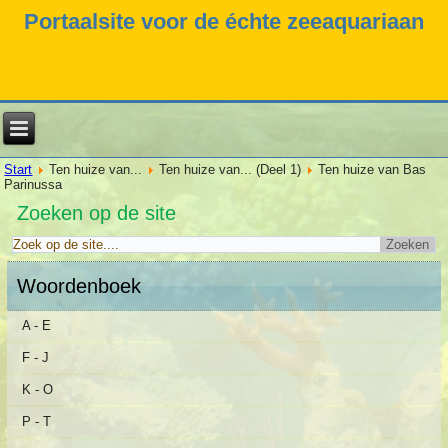
Portaalsite voor de échte zeeaquariaan
Start
Ten huize van...
Ten huize van... (Deel 1)
Ten huize van Bas
Parinussa
Zoeken op de site
Woordenboek
A - E
F - J
K - O
P - T