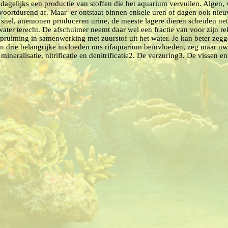
s dagelijks een productie van stoffen die het aquarium vervuilen. Algen
 voortdurend af. Maar
er ontstaat binnen enkele uren of dagen ook nieu
 snel, anemonen produceren urine, de meeste lagere dieren scheiden nete
water terecht. De afschuimer neemt daar wel een fractie van voor zijn re
 opruiming in samenwerking met zuurstof uit het water. Je kan beter zeg
en drie belangrijke invloeden ons rifaquarium beïnvloeden, zeg maar u
mineralisatie, nitrificatie en denitrificatie
2. De verzuring
3. De vissen en