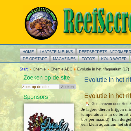
HOME
LAATSTE NIEUWS
REEFSECRETS INFORMEE
DE OPSTART
MAGAZINES
FOTO'S
KOUD WATER
Start
Chemie
Chemie ABC
Evolutie in het rifaquarium (17)
Zoeken op de site
Evolutie in het r
Evolutie in het r
Sponsors
Geschreven door Reef
Je lagere dieren krijgen min
temperatuur is in de buurt
8% per maand). Een dergel
een klein aquarium het str