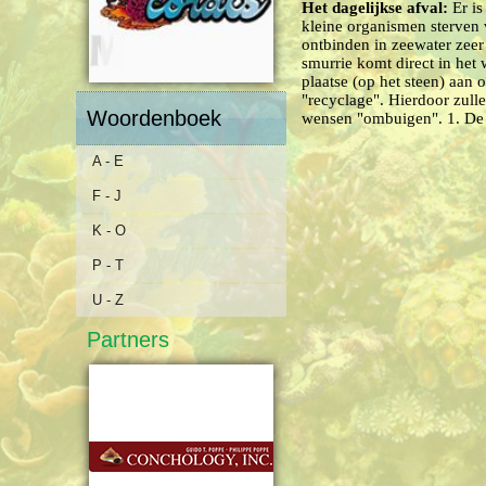
Het dagelijkse afval:
Er i
kleine organismen sterven
ontbinden in zeewater zeer
smurrie komt direct in het 
plaatse (op het steen) aan
"recyclage".
Hierdoor zull
Woordenboek
wensen "ombuigen".
1. De 
A - E
F - J
K - O
P - T
U - Z
Partners