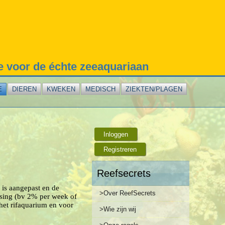
te voor de échte zeeaquariaan
E
DIEREN
KWEKEN
MEDISCH
ZIEKTEN/PLAGEN
Inloggen
Registreren
Reefsecrets
 is aangepast en de
>Over ReefSecrets
sing (bv 2% per week of
 het rifaquarium en voor
>Wie zijn wij