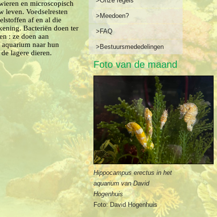
>Onze regels
, wieren en microscopisch
w leven. Voedselresten
>Meedoen?
lstoffen af en al die
kening. Bacteriën doen ter
>FAQ
gen : ze doen aan
w aquarium naar hun
>Bestuursmededelingen
 de lagere dieren.
Foto van de maand
Hippocampus erectus in het
aquarium van David
Hogenhuis
Foto: David Hogenhuis