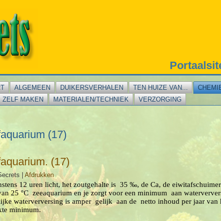
Portaalsi
RT
ALGEMEEN
DUIKERSVERHALEN
TEN HUIZE VAN...
CHEMI
ZELF MAKEN
MATERIALEN/TECHNIEK
VERZORGING
ifaquarium (17)
ifaquarium. (17)
Secrets
|
Afdrukken
stens 12 uren licht, het zoutgehalte is
35 ‰, de Ca, de eiwitafschuimer
 van 25 °C
zeeaquarium en je zorgt voor een minimum
aan waterverver
ijke waterverversing is amper
gelijk
aan de
netto inhoud per jaar van
ikte minimum.