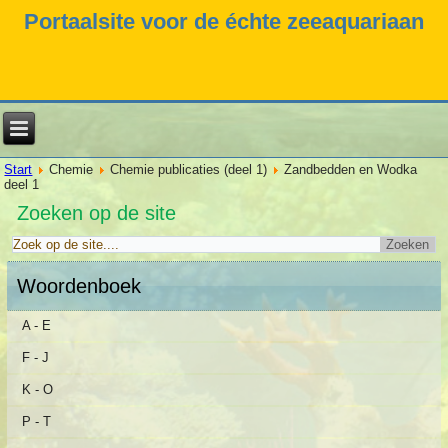
Portaalsite voor de échte zeeaquariaan
Start
Chemie
Chemie publicaties (deel 1)
Zandbedden en Wodka
deel 1
Zoeken op de site
Woordenboek
A - E
F - J
K - O
P - T