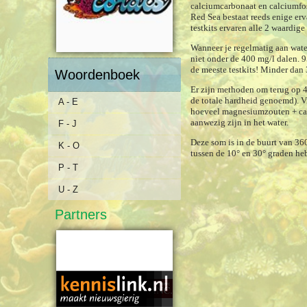
calciumcarbonaat en calciumfos
Red Sea bestaat reeds enige erv
testkits ervaren alle 2 waardig
Wanneer je regelmatig aan water
niet onder de 400 mg/l dalen. 
de meeste testkits! Minder dan 
Woordenboek
Er zijn methoden om terug op 4
de totale hardheid genoemd). Vr
A - E
hoeveel magnesiumzouten + calc
aanwezig zijn in het water.
F - J
Deze som is in de buurt van 36
K - O
tussen de 10° en 30° graden he
P - T
U - Z
Partners