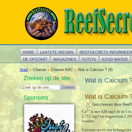
HOME
LAATSTE NIEUWS
REEFSECRETS INFORMEE
DE OPSTART
MAGAZINES
FOTO'S
KOUD WATER
Start
Chemie
Chemie ABC
Wat is Calcium ? (9)
Zoeken op de site
Wat is Calcium ?
Wat is Calcium ?
Sponsors
Geschreven door Reef
2+
Ca
is met 420 mg/l de nr 5 in
2.712 mg/l en magnesium 1.290 
houden.
Calcium speelt een belangrijke