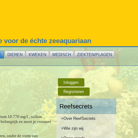
te voor de échte zeeaquariaan
E
DIEREN
KWEKEN
MEDISCH
ZIEKTEN/PLAGEN
Inloggen
Registreren
Reefsecrets
rium 10.770 mg/l , sulfaat
>Over ReefSecrets
belangrijk en moet je constant
>Wie zijn wij
eren, onder de vorm van