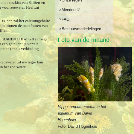
>Onze regels
 de testkits van Salifert en
jn voor zeewater. Heelwat
>Meedoen?
>FAQ
is, dan ­zal het calciumgehalte
zijn binnen de meetfouten van
>Bestuursmededelingen
iffen.
Foto van de maand
n:
HARDHEID of GH
(vroeger
 een getal dat je vertelt
enten) er als verbinding
tadswater uit uw regio kan
n het zoetwater.
Hippocampus erectus in het
aquarium van David
Hogenhuis
Foto: David Hogenhuis