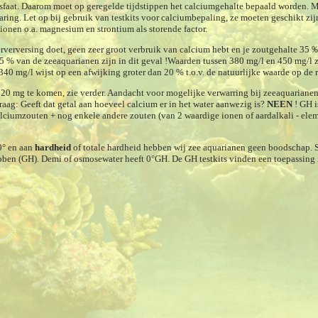
faat. Daarom moet op geregelde tijdstippen het calciumgehalte bepaald worden. Met
aring. Let op bij gebruik van testkits voor calciumbepaling, ze moeten geschikt zi
e ionen o.a. magnesium en strontium als storende factor.
verversing doet, geen zeer groot verbruik van calcium hebt en je zoutgehal­te 35 ‰ 
95 % van de zeeaquarianen zijn in dit geval !Waarden tussen 380 mg/l en 450 mg/l 
340 mg/l wijst op een afwijking groter dan 20 % t.o.v. de natuurlijke waarde op de r
20 mg te komen, zie verder. Aandacht voor mogelijke verwarring bij zeeaquariane
aag: Geeft dat getal aan hoeveel calcium er in het water aanwezig is?
NEEN
! GH is
iumzouten + nog enkele andere zouten (van 2 waardige ionen of aardalkali - elem
0° en aan
hardheid
of totale hardheid hebben wij zee aquarianen geen boodschap. S
bben (GH). Demi of osmosewater heeft 0°GH. De GH testkits vinden een toepassing i