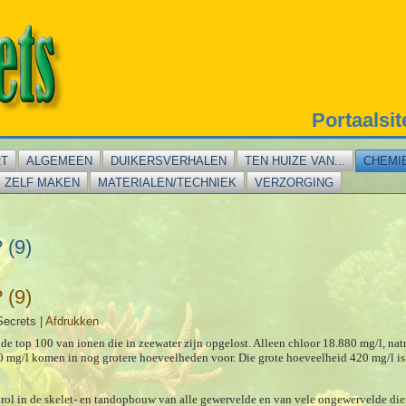
Portaalsi
RT
ALGEMEEN
DUIKERSVERHALEN
TEN HUIZE VAN...
CHEMI
ZELF MAKEN
MATERIALEN/TECHNIEK
VERZORGING
 (9)
 (9)
Secrets
|
Afdrukken
 de top 100 van ionen die in zeewater zijn opgelost. Alleen chloor 18.880 mg/l, nat
mg/l komen in nog grotere hoeveel­heden voor. Die grote hoeveelheid 420 mg/l is 
 rol in de skelet- en tandopbouw van alle gewervelde en van vele ongewervelde di