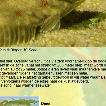
oto © Biopix: JC Schou
tief dier. Overdag verschuilt de vis zich voornamelijk op de bod
leeft in de zone vanaf het strand tot 200 meter diep, maar wordt 
van 10 tot 15 meter. Jonge dieren leven vaak maar enkele mete
 gevangen tijdens het garnalenvissen met een netje.
 tot maart. De ei afzetting gebeurt gewoon in vrij water waarna 
 Vervolgens worden de eitjes naar de kust afgevoerd.
 de schol naar warmer zeewater.
Dieet