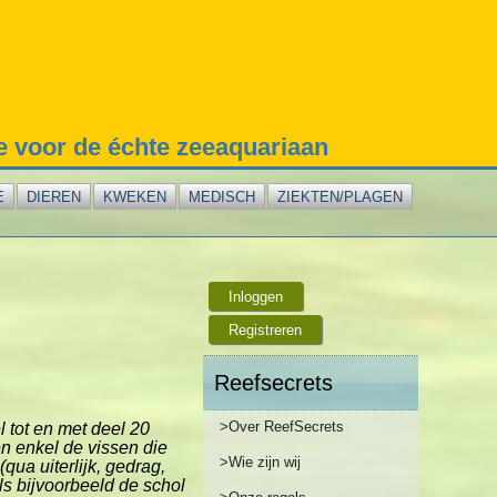
te voor de échte zeeaquariaan
E
DIEREN
KWEKEN
MEDISCH
ZIEKTEN/PLAGEN
Inloggen
Registreren
Reefsecrets
>Over ReefSecrets
l tot en met deel 20
n enkel de vissen die
>Wie zijn wij
qua uiterlijk, gedrag,
ls bijvoorbeeld de schol