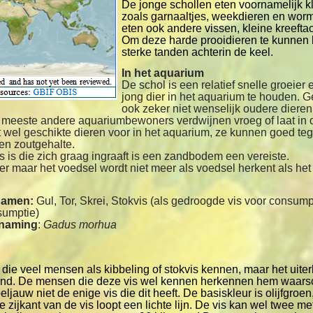
De jonge schollen eten voornamelijk 
zoals garnaaltjes, weekdieren en wor
eten ook andere vissen, kleine kreefta
Om deze harde prooidieren te kunnen 
sterke tanden achterin de keel.
In het aquarium
De schol is een relatief snelle groeier 
jong dier in het aquarium te houden. Ge
ook zeker niet wenselijk oudere diere
meeste andere aquariumbewoners verdwijnen vroeg of laat in d
et wel geschikte dieren voor in het aquarium, ze kunnen goed t
en zoutgehalte.
is die zich graag ingraaft is een zandbodem een vereiste.
er maar het voedsel wordt niet meer als voedsel herkent als het 
namen:
Gul, Tor, Skrei, Stokvis (als gedroogde vis voor consumpt
sumptie)
enaming
:
Gadus morhua
die veel mensen als kibbeling of stokvis kennen, maar het uiterlij
. De mensen die deze vis wel kennen herkennen hem waarschij
ljauw niet de enige vis die dit heeft. De basiskleur is olijfgroen
de zijkant van de vis loopt een lichte lijn. De vis kan wel twee 