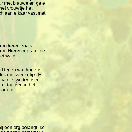
eur met blauwe en gele
het vrouwtje het
h aan elkaar vast met
demdieren zoals
en. Hiervoor graaft de
et water.
ed tegen wat hogere
ijk niet wenselijk. Er
ria niet wilden eten
af dag één in het
uarium.
ij een erg belangrijke