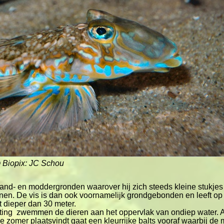
 Biopix: JC Schou
zand- en moddergronden waarover hij zich steeds kleine stukje
nnen. De vis is dan ook voornamelijk grondgebonden en leeft op 
t dieper dan 30 meter.
etting zwemmen de dieren aan het oppervlak van ondiep water. Aa
de zomer plaatsvindt gaat een kleurrijke balts vooraf waarbij de 