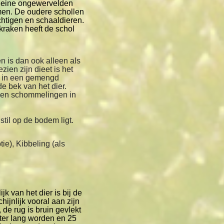
kleine ongewervelden
men. De oudere schollen
chtigen en schaaldieren.
kraken heeft de schol
en is dan ook alleen als
zien zijn dieet is het
n in een gemengd
e bek van het dier.
egen schommelingen in
stil op de bodem ligt.
ie), Kibbeling (als
k van het dier is bij de
nlijk vooral aan zijn
, de rug is bruin gevlekt
meter lang worden en 25