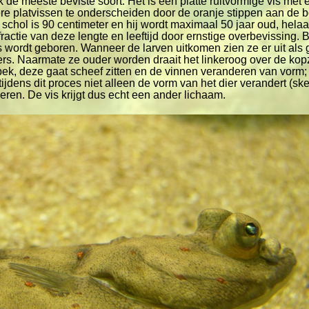
jk de meeste beviste soort. Het is een platte ruitvormige vis met 
re platvissen te onderscheiden door de oranje stippen aan de 
schol is 90 centimeter en hij wordt maximaal 50 jaar oud, helaa
actie van deze lengte en leeftijd door ernstige overbevissing. B
vis wordt geboren. Wanneer de larven uitkomen zien ze er uit al
rs. Naarmate ze ouder worden draait het linkeroog over de kop
bek, deze gaat scheef zitten en de vinnen veranderen van vorm; 
 tijdens dit proces niet alleen de vorm van het dier verandert (sk
en. De vis krijgt dus echt een ander lichaam.