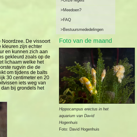
>Onze regels
>Meedoen?
e
>FAQ
>Bestuursmededelingen
Foto van de maand
e Noordzee. De vissoort
kleuren zijn echter
eur en kunnen zich aan
ens gekleurd zoals op de
et lichaam welke het
orste rugvin die de
t om tijdens de balts
ijk 30 centimeter en 20
pitvissen iets weg van
 dan bij grondels het
Hippocampus erectus in het
aquarium van David
Hogenhuis
Foto: David Hogenhuis