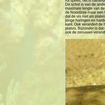
rol speelt, het is nameli
De schol is van de ande
maximale lengte van de 
de Noordzee maar een fr
dat de vis niet als plat
jonge haringen en harde
kant. Ook verandert de 
platvis. Bijzonder is dat
ook de zenuwen verander