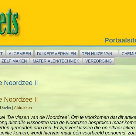
Portaalsi
RT
ALGEMEEN
DUIKERSVERHALEN
TEN HUIZE VAN...
CHEMI
ZELF MAKEN
MATERIALEN/TECHNIEK
VERZORGING
e Noordzee II
e Noordzee II
Devlin
|
Afdrukken
tikel ‘De vissen van de Noordzee’. Om te voorkomen dat dit artike
ang niet alle vissoorten van de Noordzee besproken maar kome
den gehouden aan bod. Er zijn veel vissen die op elkaar lijken (
de familie komen, wordt hiervan maar één voorbeeld genoemd, zoa