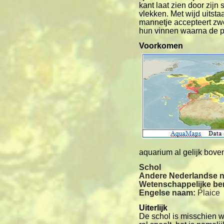
kant laat zien door zijn
vlekken. Met wijd uitst
mannetje accepteert zw
hun vinnen waarna de p
Voorkomen
aquarium al gelijk bove
Schol
Andere Nederlandse 
Wetenschappelijke b
Engelse naam:
Plaice
Uiterlijk
De schol is misschien w