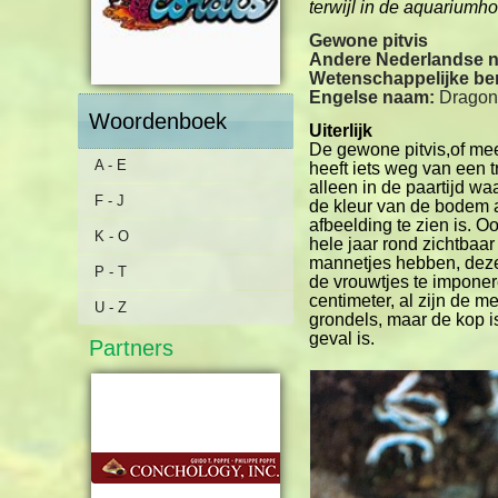
terwijl in de aquarium
Gewone pitvis
Andere Nederlandse 
Wetenschappelijke b
Engelse naam:
Dragon
Woordenboek
Uiterlijk
De gewone pitvis,of mee
A - E
heeft iets weg van een 
alleen in de paartijd w
F - J
de kleur van de bodem a
afbeelding te zien is. 
K - O
hele jaar rond zichtbaa
mannetjes hebben, deze
P - T
de vrouwtjes te imponer
centimeter, al zijn de m
U - Z
grondels, maar de kop i
geval is.
Partners