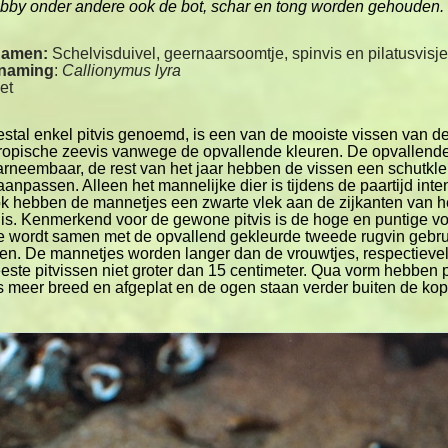
hobby onder andere ook de bot, schar en tong worden gehouden.
namen:
Schelvisduivel, geernaarsoomtje, spinvis en pilatusvisj
enaming
:
Callionymus lyra
et
stal enkel pitvis genoemd, is een van de mooiste vissen van d
tropische zeevis vanwege de opvallende kleuren. De opvallende 
aarneembaar, de rest van het jaar hebben de vissen een schutkl
anpassen. Alleen het mannelijke dier is tijdens de paartijd int
Ook hebben de mannetjes een zwarte vlek aan de zijkanten van h
r is. Kenmerkend voor de gewone pitvis is de hoge en puntige vo
 wordt samen met de opvallend gekleurde tweede rugvin gebruik
en. De mannetjes worden langer dan de vrouwtjes, respectievel
eeste pitvissen niet groter dan 15 centimeter. Qua vorm hebben 
s meer breed en afgeplat en de ogen staan verder buiten de kop