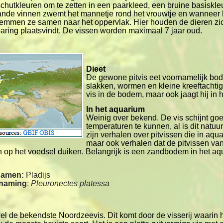
 schutkleuren om te zetten in een paarkleed, een bruine basiskl
aande vinnen zwemt het mannetje rond het vrouwtje en wanneer 
emmen ze samen naar het oppervlak. Hier houden de dieren zic
aring plaatsvindt. De vissen worden maximaal 7 jaar oud.
Dieet
De gewone pitvis eet voornamelijk bo
slakken, wormen en kleine kreeftachtig
vis in de bodem, maar ook jaagt hij in h
In het aquarium
Weinig over bekend. De vis schijnt go
temperaturen te kunnen, al is dit natuurl
zijn verhalen over pitvissen die in aqua
maar ook verhalen dat de pitvissen van
n op het voedsel duiken. Belangrijk is een zandbodem in het aq
namen:
Pladijs
enaming
:
Pleuronectes platessa
el de bekendste Noordzeevis. Dit komt door de visserij waarin h