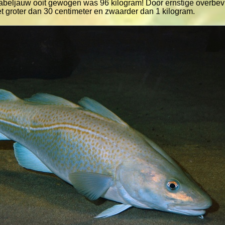
kabeljauw ooit gewogen was 96 kilogram! Door ernstige overbe
 groter dan 30 centimeter en zwaarder dan 1 kilogram.