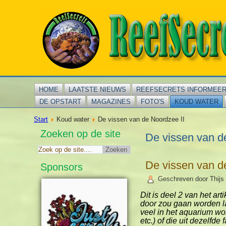
HOME
LAATSTE NIEUWS
REEFSECRETS INFORMEE
DE OPSTART
MAGAZINES
FOTO'S
KOUD WATER
Start
Koud water
De vissen van de Noordzee II
Zoeken op de site
De vissen van d
De vissen van d
Sponsors
Geschreven door Thijs 
Dit is deel 2 van het ar
door zou gaan worden l
veel in het aquarium wor
etc.) of die uit dezelf