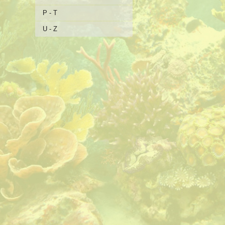
P - T
U - Z