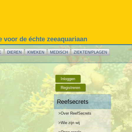
te voor de échte zeeaquariaan
E
DIEREN
KWEKEN
MEDISCH
ZIEKTEN/PLAGEN
Inloggen
Registreren
Reefsecrets
>Over ReefSecrets
>Wie zijn wij