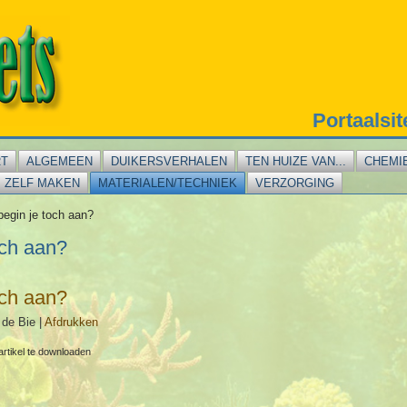
Portaalsi
RT
ALGEMEEN
DUIKERSVERHALEN
TEN HUIZE VAN...
CHEMI
ZELF MAKEN
MATERIALEN/TECHNIEK
VERZORGING
egin je toch aan?
och aan?
och aan?
 de Bie
|
Afdrukken
artikel te downloaden