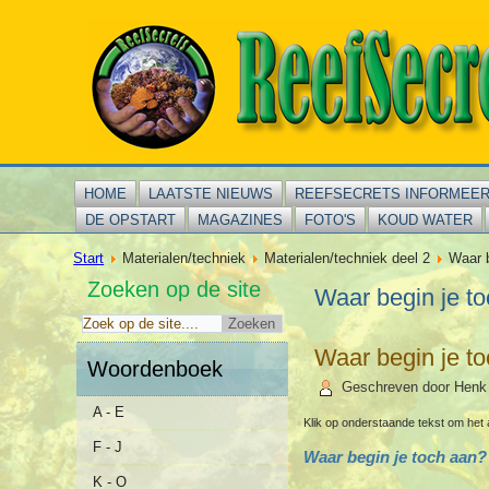
HOME
LAATSTE NIEUWS
REEFSECRETS INFORMEE
DE OPSTART
MAGAZINES
FOTO'S
KOUD WATER
Start
Materialen/techniek
Materialen/techniek deel 2
Waar b
Zoeken op de site
Waar begin je t
Waar begin je t
Woordenboek
Geschreven door Henk
A - E
Klik op onderstaande tekst om het 
F - J
Waar begin je toch aan?
K - O