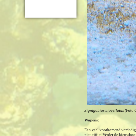
Signigobius biocellatus
(Foto 
Wapens:
Een veel voorkomend verdedigin
niet giftig. Verder de kieuwboo