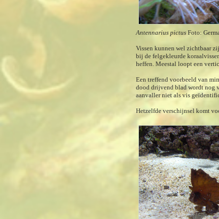
Antennarius pictus
Foto: Germa
Vissen kunnen wel zichtbaar zi
bij de felgekleurde koraalvisse
heffen. Meestal loopt een verti
Een treffend voorbeeld van mim
dood drijvend blad wordt nog ve
aanvaller niet
als
vis geïdentifi
Hetzelfde verschijnsel komt voo