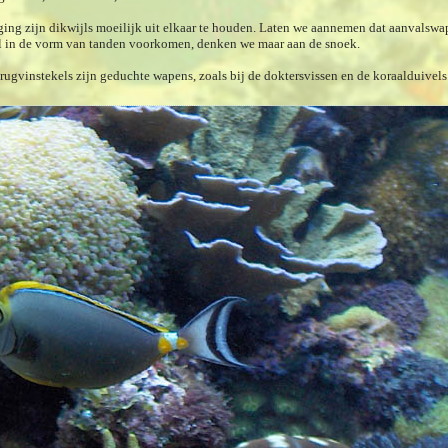
ing zijn dikwijls moeilijk uit elkaar te houden. Laten we aannemen dat aanvalsw
el in de vorm van tanden voorkomen, denken we maar aan de snoek.
 rugvinstekels zijn geduchte wapens, zoals bij de doktersvissen en de koraalduivels