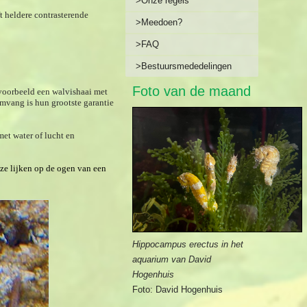
>Onze regels
t heldere contrasterende
>Meedoen?
>FAQ
>Bestuursmededelingen
Foto van de maand
jvoorbeeld een walvishaai met
mvang is hun grootste garantie
et water of lucht en
ze lijken op de ogen van een
Hippocampus erectus in het
aquarium van David
Hogenhuis
Foto: David Hogenhuis