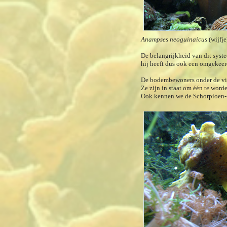
Anampses neoguinaicus
(wijfj
De belangrijkheid van dit syst
hij heeft dus ook een omgekeer
De bodembewoners onder de vis
Ze zijn in staat om één te word
Ook kennen we de Schorpioen- e