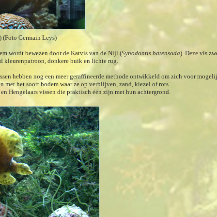
e) (Foto Germain Leys)
eem wordt bewezen door de Katvis van de Nijl (
Synodontis batensoda
). Deze vis z
d kleurenpatroon, donkere buik en lichte rug.
sen hebben nog een meer geraffineerde methode ontwikkeld om zich voor mogelijk
en met het soort bodem waar ze op verblijven, zand, kiezel of rots.
n Hengelaars vissen die praktisch één zijn met hun achtergrond.