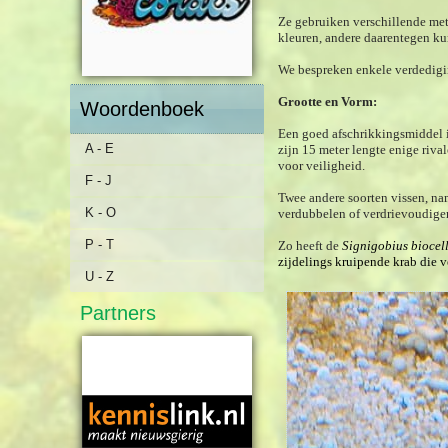
Ze gebruiken verschillende met
kleuren, andere daarentegen k
We bespreken enkele verdedig
Grootte en Vorm:
Woordenboek
Een goed afschrikkingsmiddel is
A - E
zijn
15 meter
lengte enige riva
voor veiligheid.
F - J
Twee andere soorten vissen, nam
K - O
verdubbelen of verdrievoudig
P - T
Zo heeft de
Signigobius biocel
zijdelings kruipende krab die v
U - Z
Partners