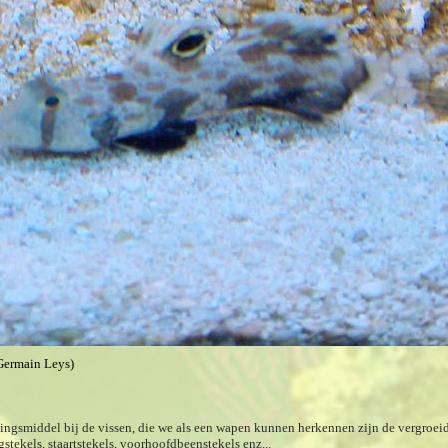
Germain Leys)
gsmiddel bij de vissen, die we als een wapen kunnen herkennen zijn de vergroeide 
gstekels, staartstekels, voorhoofdbeenstekels enz...