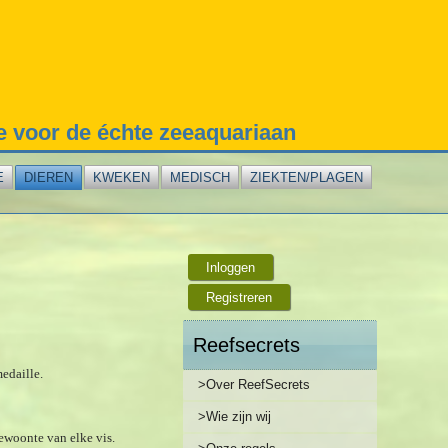
te voor de échte zeeaquariaan
E
DIEREN
KWEKEN
MEDISCH
ZIEKTEN/PLAGEN
Inloggen
Registreren
Reefsecrets
edaille.
>Over ReefSecrets
>Wie zijn wij
ewoonte van elke vis.