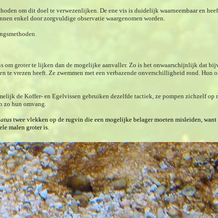
hoden om dit doel te verwezenlijken. De ene vis is duidelijk waarneembaar en heef
unnen enkel door zorgvuldige observatie waargenomen worden.
ingsmethoden.
 om groter te lijken dan de mogelijke aanvaller. Zo is het onwaarschijnlijk dat bi
len te vrezen heeft. Ze zwemmen met een verbazende onverschilligheid rond. Hun o
elijk de Koffer- en Egelvissen gebruiken dezelfde tactiek, ze pompen zichzelf op m
en zo hun omvang.
latus
twee vlekken op de rugvin die een mogelijke belager moeten misleiden, want 
ele malen groter is.