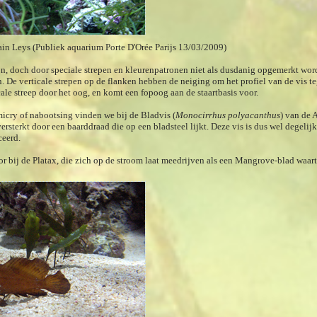
in Leys (Publiek aquarium Porte D'Orée Parijs 13/03/2009)
jn, doch door speciale strepen en kleurenpatronen niet als dusdanig opgemerkt wor
n. De verticale strepen op de flanken hebben de neiging om het profiel van de vis t
cale streep door het oog, en komt een fopoog aan de staartbasis voor.
icry of nabootsing vinden we bij de Bladvis (
Monocirrhus polyacanthus
) van de 
rsterkt door een baarddraad die op een bladsteel lijkt. Deze vis is dus wel degelij
ceerd.
r bij de Platax, die zich op de stroom laat meedrijven als een Mangrove-blad waartu