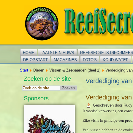
HOME
LAATSTE NIEUWS
REEFSECRETS INFORMEE
DE OPSTART
MAGAZINES
FOTO'S
KOUD WATER
Start
Dieren
Vissen & Zeepaarden (deel 1)
Verdediging van
Zoeken op de site
Verdediging van
Verdediging van
Sponsors
Geschreven door Rudy
Is voedselverwerving een consta
Elke vis is in principe een pro
Veel vissen hebben in de evol