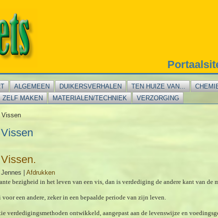
Portaalsi
RT
ALGEMEEN
DUIKERSVERHALEN
TEN HUIZE VAN...
CHEMI
ZELF MAKEN
MATERIALEN/TECHNIEK
VERZORGING
 Vissen
 Vissen
 Vissen.
 Jennes
|
Afdrukken
nte bezigheid in het leven van een vis, dan is verdediging de andere kant van de m
oi voor een andere, zeker in een bepaalde periode van zijn leven.
utie verdedigingsmethoden ontwikkeld, aangepast aan de levenswijze en voedingsg