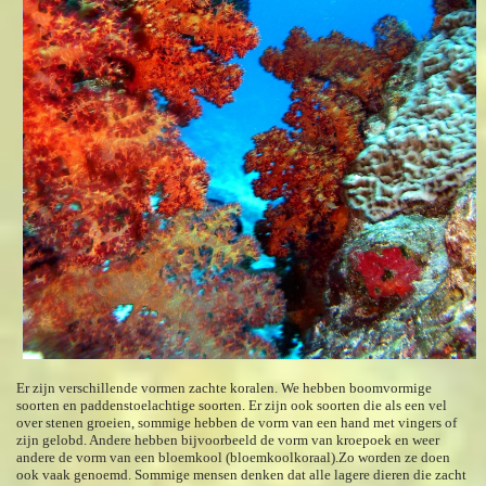
Er zijn verschillende vormen zachte koralen. We hebben boomvormige
soorten en paddenstoelachtige soorten. Er zijn ook soorten die als een vel
over stenen groeien, sommige hebben de vorm van een hand met vingers of
zijn gelobd. Andere hebben bijvoorbeeld de vorm van kroepoek en weer
andere de vorm van een bloemkool (bloemkoolkoraal).Zo worden ze doen
ook vaak genoemd. Sommige mensen denken dat alle lagere dieren die zacht