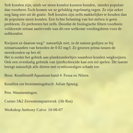
Soft koralen zijn, sinds we steen koralen kunnen houden, minder populair
dan voorheen.Toch komen we ze gelukkig regelmatig tegen. Ze zijn zeker
nog lang niet uit de gratie. Soft koralen zijn zelfs makkelijker te houden dan
de populaire steen koralen. Een lichte belasting van het milieu is geen
probleem. Ze prefereren het zelfs. Doordat de biologische filters voorheen
voldoende nitraat aanleverde was dit een welkome voedingsbron voor de
softkoralen.
Kwijnen ze daarom weg?
natuurlijk niet,
in de natuur gedijen ze bij
nitraatwaarden van beneden de 0.02 mg/l. Ze groeien prima tussen de
steenkoralen op het rif.
Het is eerder het gebrek aan planktondeeltjes waardoor koralen wegkwijnen.
Ook een overdadig gebruik van ijzerhydroxide kan een rol spelen. Dit laatste
brengt natuurlijk alle dieren met symbiosealgen schade toe.
Bron: Korallenriff Aquarium band
4 Fossa en Nilsen.
Korallen ein bestimmingsbuch Julian Sprung.
Pers. Waarnemingen.
Cursus 1&2 Zeewateraquaristiek (Ab Ras)
Workshop Anthony Calvo 16-06-07