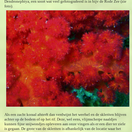
Dendronephtya, een soort wat veel gefotografeerd is in bijv de Rode Zee (zie
foto).
Als een zacht koraal afsterft dan verdwijnt het weefsel en de skleriten blijven
achter op de bodem of op het rif. Deze, wel eens, vlijmscherpe naaldjes
kunnen fijne snijwondjes opleveren aan onze vingers als er een dier ter ziele
is gegaan. De grote van de skleriten is afhankelijk van de locatie waar het