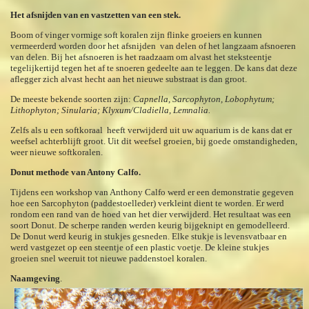
Het afsnijden van en vastzetten van een stek.
Boom of vinger vormige soft koralen zijn flinke groeiers en kunnen
vermeerderd worden door het afsnijden van delen of het langzaam afsnoeren
van delen. Bij het afsnoeren is het raadzaam om alvast het steksteentje
tegelijkertijd tegen het af te snoeren gedeelte aan te leggen. De kans dat deze
aflegger zich alvast hecht aan het nieuwe substraat is dan groot.
De meeste bekende soorten zijn:
Capnella, Sarcophyton, Lobophytum;
Lithophyton; Sinularia; Klyxum/Cladiella, Lemnalia.
Zelfs als u een softkoraal heeft verwijderd uit uw aquarium is de kans dat er
weefsel achterblijft groot. Uit dit weefsel groeien, bij goede omstandigheden,
weer nieuwe softkoralen.
Donut methode van Antony Calfo.
Tijdens een workshop van Anthony Calfo werd er een demonstratie gegeven
hoe een Sarcophyton (paddestoelleder) verkleint dient te worden. Er werd
rondom een rand van de hoed van het dier verwijderd. Het resultaat was een
soort Donut. De scherpe randen werden keurig bijgeknipt en gemodelleerd.
De Donut werd keurig in stukjes gesneden. Elke stukje is levensvatbaar en
werd vastgezet op een steentje of een plastic voetje. De kleine stukjes
groeien snel weeruit tot nieuwe paddenstoel koralen.
Naamgeving
.