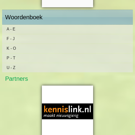
Woordenboek
A - E
F - J
K - O
P - T
U - Z
Partners