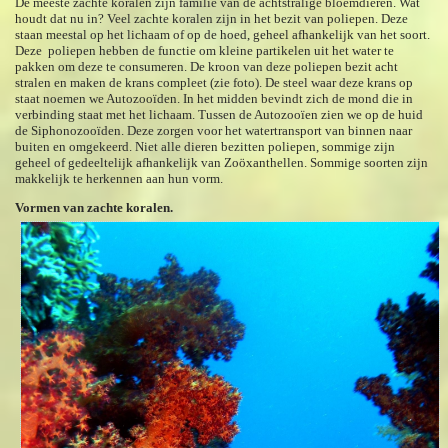
De meeste zachte koralen zijn familie van de achtstralige bloemdieren. Wat
houdt dat nu in? Veel zachte koralen zijn in het bezit van poliepen. Deze
staan meestal op het lichaam of op de hoed, geheel afhankelijk van het soort.
Deze poliepen hebben de functie om kleine partikelen uit het water te
pakken om deze te consumeren. De kroon van deze poliepen bezit acht
stralen en maken de krans compleet (zie foto). De steel waar deze krans op
staat noemen we Autozooïden. In het midden bevindt zich de mond die in
verbinding staat met het lichaam. Tussen de Autozooïen zien we op de huid
de Siphonozooïden. Deze zorgen voor het watertransport van binnen naar
buiten en omgekeerd. Niet alle dieren bezitten poliepen, sommige zijn
geheel of gedeeltelijk afhankelijk van Zoöxanthellen. Sommige soorten zijn
makkelijk te herkennen aan hun vorm.
Vormen van zachte koralen.