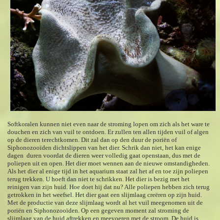
Softkoralen kunnen niet even naar de stroming lopen om zich als het ware te
douchen en zich van vuil te ontdoen. Er zullen ten allen tijden vuil of algen
op de dieren terechtkomen. Dit zal dan op den duur de poriën of
Siphonozooïden dichtslippen van het dier. Schrik dan niet, het kan enige
dagen duren voordat de dieren weer volledig gaat openstaan, dus met de
poliepen uit en open. Het dier moet wennen aan de nieuwe omstandigheden.
Als het dier al enige tijd in het aquarium staat zal het af en toe zijn poliepen
terug trekken. U hoeft dan niet te schrikken. Het dier is bezig met het
reinigen van zijn huid. Hoe doet hij dat nu? Alle poliepen hebben zich terug
getrokken in het weefsel. Het dier gaat een slijmlaag creëren op zijn huid.
Met de productie van deze slijmlaag wordt al het vuil meegenomen uit de
poriën en Siphonozooïden. Op een gegeven moment zal stroming de
slijmlaag van de huid aftrekken en meevoeren met de stroom. De huid is