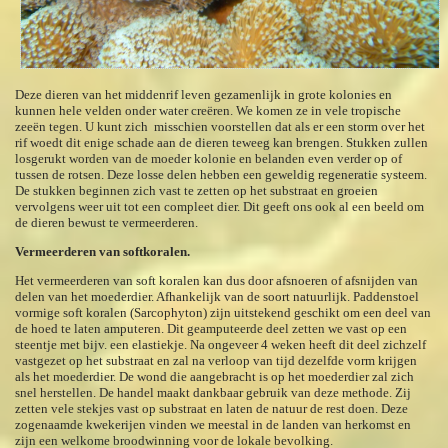
Deze dieren van het middenrif leven gezamenlijk in grote kolonies en
kunnen hele velden onder water creëren. We komen ze in vele tropische
zeeën tegen. U kunt zich misschien voorstellen dat als er een storm over het
rif woedt dit enige schade aan de dieren teweeg kan brengen. Stukken zullen
losgerukt worden van de moeder kolonie en belanden even verder op of
tussen de rotsen. Deze losse delen hebben een geweldig regeneratie systeem.
De stukken beginnen zich vast te zetten op het substraat en groeien
vervolgens weer uit tot een compleet dier. Dit geeft ons ook al een beeld om
de dieren bewust te vermeerderen.
Vermeerderen van softkoralen.
Het vermeerderen van soft koralen kan dus door afsnoeren of afsnijden van
delen van het moederdier. Afhankelijk van de soort natuurlijk. Paddenstoel
vormige soft koralen (Sarcophyton) zijn uitstekend geschikt om een deel van
de hoed te laten amputeren. Dit geamputeerde deel zetten we vast op een
steentje met bijv. een elastiekje. Na ongeveer 4 weken heeft dit deel zichzelf
vastgezet op het substraat en zal na verloop van tijd dezelfde vorm krijgen
als het moederdier. De wond die aangebracht is op het moederdier zal zich
snel herstellen. De handel maakt dankbaar gebruik van deze methode. Zij
zetten vele stekjes vast op substraat en laten de natuur de rest doen. Deze
zogenaamde kwekerijen vinden we meestal in de landen van herkomst en
zijn een welkome broodwinning voor de lokale bevolking.