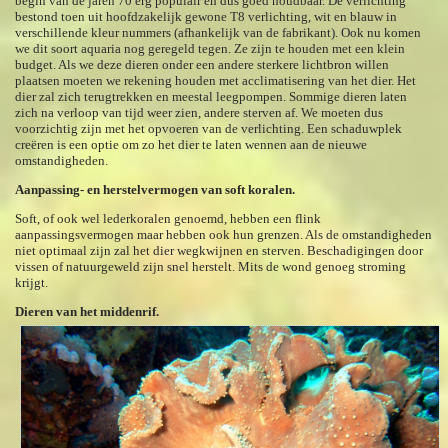
begin van de jaren 70 erg populair en dus goed houdbaar. De verlichting
bestond toen uit hoofdzakelijk gewone T8 verlichting, wit en blauw in
verschillende kleur nummers (afhankelijk van de fabrikant). Ook nu komen
we dit soort aquaria nog geregeld tegen. Ze zijn te houden met een klein
budget. Als we deze dieren onder een andere sterkere lichtbron willen
plaatsen moeten we rekening houden met acclimatisering van het dier. Het
dier zal zich terugtrekken en meestal leegpompen. Sommige dieren laten
zich na verloop van tijd weer zien, andere sterven af. We moeten dus
voorzichtig zijn met het opvoeren van de verlichting. Een schaduwplek
creëren is een optie om zo het dier te laten wennen aan de nieuwe
omstandigheden.
Aanpassing- en herstelvermogen van soft koralen.
Soft, of ook wel lederkoralen genoemd, hebben een flink
aanpassingsvermogen maar hebben ook hun grenzen. Als de omstandigheden
niet optimaal zijn zal het dier wegkwijnen en sterven. Beschadigingen door
vissen of natuurgeweld zijn snel herstelt. Mits de wond genoeg stroming
krijgt.
Dieren van het middenrif.