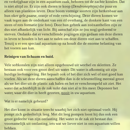
en verkrijgbaar zijn in een aquarium zaak, behoren tot de zachte koralen. Dat
is niet altijd zo. Er zijn ook dieren te koop (
Dendronephtya)
die puur en
alleen van plankton leven. Deze boom vormige soorten zijn herkenbaar aan
hun oker gele,paarse, oranje of rode verschijning. Deze dieren komen we
vaak tegen aan de onderkant van een rif overhang, de donkere kant van een
steen of rots formatie (zie foto). Door hun gebrek aan zoöxanthellen zijn ze
dus niet afhankelijk van licht. Bij aanschaf zijn ze (nu nog) gedoemd te
sterven. Ondanks dat er verschillende pogingen zijn gedaan om deze dieren
in leven te houden is het aan te raden om deze dieren niet aan te schaffen.
Tenzij u er een speciaal aquarium op na houdt die de enorme belasting van
het voeren aan kan.
Reinigen van lichaam en huid.
Vele softkoralen zijn niet alleen opgebouwd uit weefsel en skleriten. Ze
bestaan ook voor een groot deel uit water. Dit water is afkomstig uit zijn
huidige leefomgeving. Het bepaalt ook of het dier zich wel of niet goed kan
voelen. Als we deze dieren aanschaffen dan is de teleurstelling meestal groot
als we het dier uit de plastic zak halen en het er verschrompeld uit ziet. Het
water dat achterblijft in de zak ruikt dan niet al te fris meer. Deponeer het
water, waar dit dier in heeft gezeten,
nooit
in uw aquarium.
Wat is er namelijk gebeurd?
Het dier komt in situatie terecht waarbij het zich niet optimaal voelt. Hij
pompt zich gedeeltelijk leeg. Met dit leeg pompen loost hij dus ook een
groot gedeelte van zijn ontlasting. Het water in de zak zit bestaat dus
voornamelijk uit ontlasting, iets wat we liever niet in ons aquarium willen
hebben.