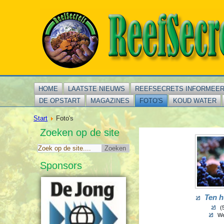
HOME
LAATSTE NIEUWS
REEFSECRETS INFORMEE
DE OPSTART
MAGAZINES
FOTO'S
KOUD WATER
Start
Foto's
Zoeken op de site
Sponsors
Ten h
(5
We