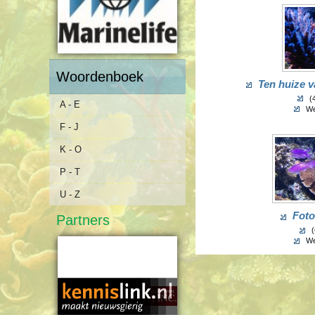
Woordenboek
Ten huize 
(4
A - E
We
F - J
K - O
P - T
U - Z
Foto
Partners
(
We