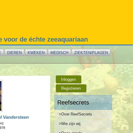
te voor de échte zeeaquariaan
E
DIEREN
KWEKEN
MEDISCH
ZIEKTEN/PLAGEN
Inloggen
Registreren
Reefsecrets
>Over ReefSecrets
ul Vandersteen
>Wie zijn wij
en)
978