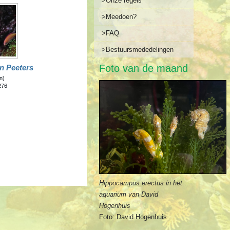
>Onze regels
>Meedoen?
>FAQ
>Bestuursmededelingen
Foto van de maand
n Peeters
n)
276
Hippocampus erectus in het
aquarium van David
Hogenhuis
Foto: David Hogenhuis