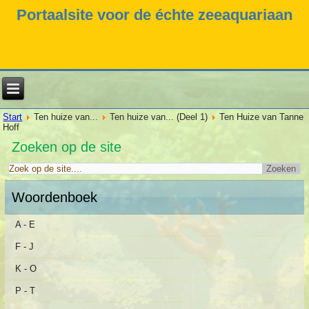
Portaalsite voor de échte zeeaquariaan
Start
Ten huize van...
Ten huize van... (Deel 1)
Ten Huize van Tanne
Hoff
Zoeken op de site
Woordenboek
A - E
F - J
K - O
P - T