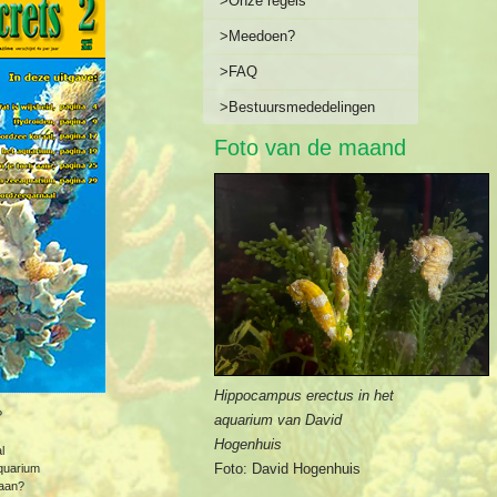
>Onze regels
>Meedoen?
>FAQ
>Bestuursmededelingen
Foto van de maand
Hippocampus erectus in het
?
aquarium van David
Hogenhuis
l
Foto: David Hogenhuis
quarium
 aan?