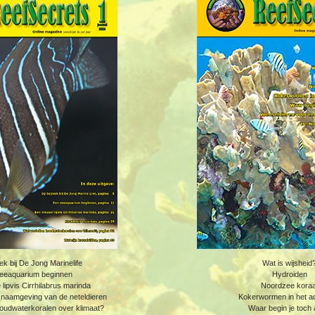
k bij De Jong Marinelife
Wat is wijsheid
eeaquarium beginnen
Hydroiden
lipvis Cirrhilabrus marinda
Noordzee koraa
 naamgeving van de neteldieren
Kokerwormen in het a
koudwaterkoralen over klimaat?
Waar begin je toch