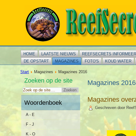
HOME
LAATSTE NIEUWS
REEFSECRETS INFORMEE
DE OPSTART
MAGAZINES
FOTO'S
KOUD WATER
Start
Magazines
Magazines 2016
Zoeken op de site
Magazines 2016
Magazines overz
Woordenboek
Geschreven door Reef
A - E
F - J
K - O