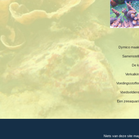
Dymico maakt
Samenstell
De k
Verkalki
Voedingsstoffen
Voedseldier
Een zeeaquariu
Niets van deze site ma