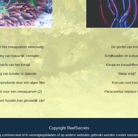
 het zeeaquarium eenvoudig
De gordel van kor
ing van natuurlijk zeewater
Schijfkwallen en kubu
racht van het koraal
Koraal en koraalriff
ng van koralen is dalende
Slakje erbij?
productie door een algen filter
Korcula rood kor
en voor een zeeaquarium (2)
Paracanthus hepatus
m houden kan gevaarlijk zijn!
Copyright ReefSecrets
g commercieel of in verenigingsbladen of op andere websites gebruikt worden zonder toest