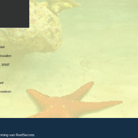
aal
skwallen
en, WWF
aal
kweken
emming van ReefSecrets.