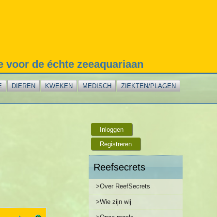
te voor de échte zeeaquariaan
E
DIEREN
KWEKEN
MEDISCH
ZIEKTEN/PLAGEN
Inloggen
Registreren
Reefsecrets
>Over ReefSecrets
>Wie zijn wij