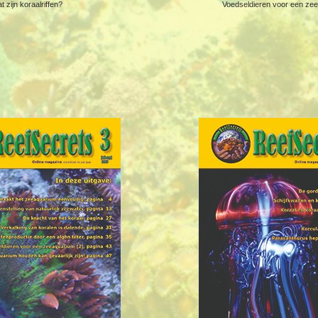
t zijn koraalriffen?
Voedseldieren voor een zee