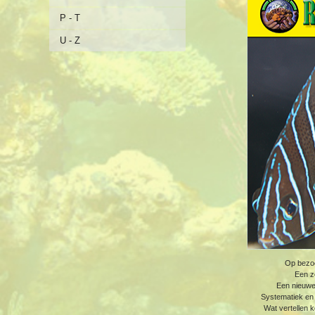
P - T
U - Z
Op bezoe
Een z
Een nieuwe 
Systematiek en
Wat vertellen 