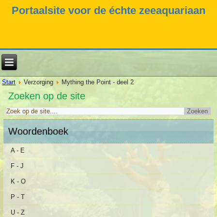
Portaalsite voor de échte zeeaquariaan
Start
Verzorging
Mything the Point - deel 2
Zoeken op de site
Woordenboek
A - E
F - J
K - O
P - T
U - Z