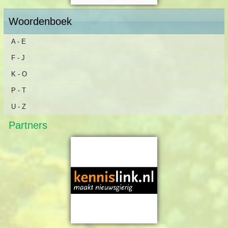
Woordenboek
A - E
F - J
K - O
P - T
U - Z
Partners