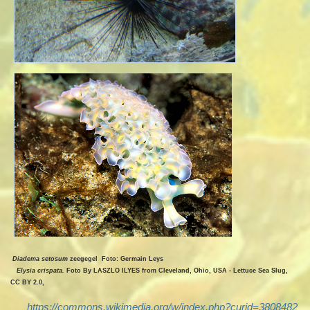
Diadema setosum
zeegegel Foto: Germain Leys
Elysia crispata.
Foto By LASZLO ILYES from Cleveland, Ohio, USA - Lettuce Sea Slug,
CC BY 2.0,
https://commons.wikimedia.org/w/index.php?curid=3808482