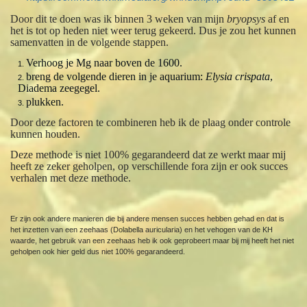
Door dit te doen was ik binnen 3 weken van mijn
bryopsys
af en
het is tot op heden niet weer terug gekeerd. Dus je zou het kunnen
samenvatten in de volgende stappen.
Verhoog je Mg naar boven de 1600.
breng de volgende dieren in je aquarium:
Elysia crispata
,
Diadema zeegegel.
plukken.
Door deze factoren te combineren heb ik de plaag onder controle
kunnen houden.
Deze methode is niet 100% gegarandeerd dat ze werkt maar mij
heeft ze zeker geholpen, op verschillende fora zijn er ook succes
verhalen met deze methode.
Er zijn ook andere manieren die bij andere mensen succes hebben gehad en dat is
het inzetten van een zeehaas (Dolabella auricularia) en het vehogen van de KH
waarde, het gebruik van een zeehaas heb ik ook geprobeert maar bij mij heeft het niet
geholpen ook hier geld dus niet 100% gegarandeerd.