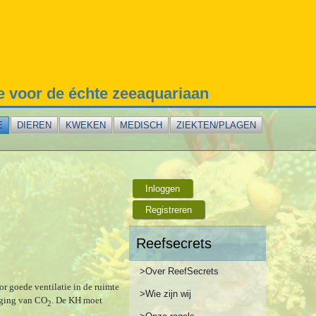
te voor de échte zeeaquariaan
E
DIEREN
KWEKEN
MEDISCH
ZIEKTEN/PLAGEN
Inloggen
Registreren
Reefsecrets
>Over ReefSecrets
or goede ventilatie in de ruimte
>Wie zijn wij
oeging van CO
. De KH moet
2