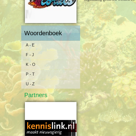
Woordenboek
A - E
F - J
K - O
P - T
U - Z
Partners