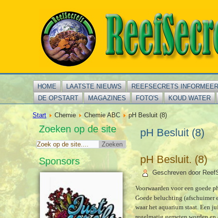
HOME
LAATSTE NIEUWS
REEFSECRETS INFORMEE
DE OPSTART
MAGAZINES
FOTO'S
KOUD WATER
Start
Chemie
Chemie ABC
pH Besluit (8)
Zoeken op de site
pH Besluit (8)
pH Besluit. (8)
Sponsors
Geschreven door Reef
Voorwaarden voor een goede ph
Goede beluchting (afschuimer 
waar het aquarium staat. Een j
regelmatig gemeten worden en 