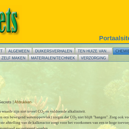
Portaalsi
RT
ALGEMEEN
DUIKERSVERHALEN
TEN HUIZE VAN...
CHEMI
ZELF MAKEN
MATERIALEN/TECHNIEK
VERZORGING
Secrets
|
Afdrukken
 waarde zijn niet teveel CO
en voldoende alkaliniteit.
2
en een bewegend wateroppervlak) zorgen dat CO
niet blijft "hangen". Zorg ook vo
2
uiste afstelling van de kalkreactor zorgt voor het voorkomen van een te hoge toev
eventueel gecorrigeerd worden.