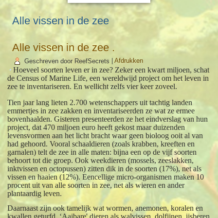
Alle vissen in de zee
Alle vissen in de zee .
Geschreven door ReefSecrets
|
Afdrukken
Hoeveel soorten leven er in zee? Zeker een kwart miljoen, schat
de Census of Marine Life, een wereldwijd project om het leven in
zee te inventariseren. En wellicht zelfs vier keer zoveel.
Tien jaar lang lieten 2.700 wetenschappers uit tachtig landen
emmertjes in zee zakken en inventariseerden ze wat ze ermee
bovenhaalden. Gisteren presenteerden ze het eindverslag van hun
project, dat 470 miljoen euro heeft gekost maar duizenden
levensvormen aan het licht bracht waar geen bioloog ooit al van
had gehoord. Vooral schaaldieren (zoals krabben, kreeften en
garnalen) telt de zee in alle maten: bijna een op de vijf soorten
behoort tot die groep. Ook weekdieren (mossels, zeeslakken,
inktvissen en octopussen) zitten dik in de soorten (17%), net als
vissen en haaien (12%). Eencellige micro-organismen maken 10
procent uit van alle soorten in zee, net als wieren en ander
plantaardig leven.
Daarnaast zijn ook tamelijk wat wormen, anemonen, koralen en
kwallen geturfd. ‘Aaibare' dieren als walvissen, dolfijnen, ijsberen