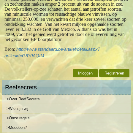
en zeehonden maken amper 2 procent uit van de soorten in zee.
De volkstellers-op-zee schatten het aantal aangetroffen soorten,
van minuscule wormen tot reusachtige blauwe vinvissen, op
minimaal 250.000, en verwachten dat drie keer zoveel soorten op
ontdekking wachten. Van het kwart miljoen opgehaalde soorten
leven er 8.332 in de Golf van Mexico. Althans zo was het in
2009, voor het gebied werd getroffen door de olievervuiling van
het gezonken BP-boorplatform.
Bron:
http://www.standaard.be/artikel/detail.aspx?
artikelid=G830AQIM
Inloggen
Registreren
Reefsecrets
>Over ReefSecrets
>Wie zijn wij
>Onze regels
>Meedoen?