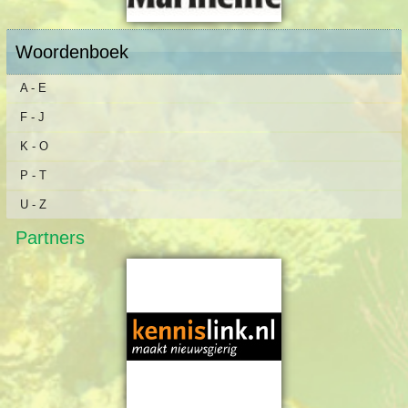
Woordenboek
A - E
F - J
K - O
P - T
U - Z
Partners