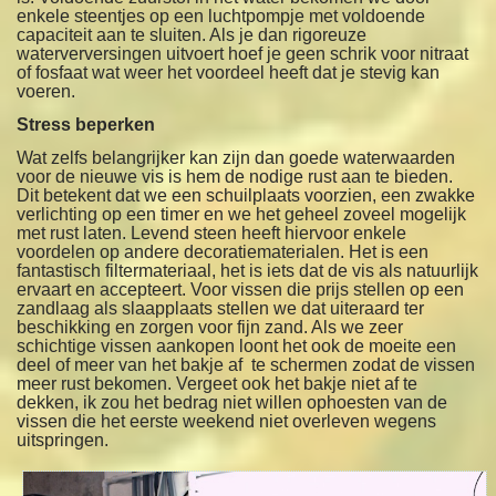
enkele steentjes op een luchtpompje met voldoende
capaciteit aan te sluiten. Als je dan rigoreuze
waterverversingen uitvoert hoef je geen schrik voor nitraat
of fosfaat wat weer het voordeel heeft dat je stevig kan
voeren.
Stress beperken
Wat zelfs belangrijker kan zijn dan goede waterwaarden
voor de nieuwe vis is hem de nodige rust aan te bieden.
Dit betekent dat we een schuilplaats voorzien, een zwakke
verlichting op een timer en we het geheel zoveel mogelijk
met rust laten. Levend steen heeft hiervoor enkele
voordelen op andere decoratiematerialen. Het is een
fantastisch filtermateriaal, het is iets dat de vis als natuurlijk
ervaart en accepteert. Voor vissen die prijs stellen op een
zandlaag als slaapplaats stellen we dat uiteraard ter
beschikking en zorgen voor fijn zand. Als we zeer
schichtige vissen aankopen loont het ook de moeite een
deel of meer van het bakje af te schermen zodat de vissen
meer rust bekomen. Vergeet ook het bakje niet af te
dekken, ik zou het bedrag niet willen ophoesten van de
vissen die het eerste weekend niet overleven wegens
uitspringen.