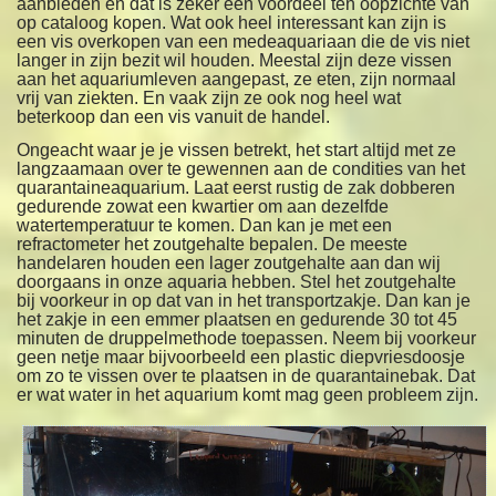
aanbieden en dat is zeker een voordeel ten oopzichte van
op cataloog kopen. Wat ook heel interessant kan zijn is
een vis overkopen van een medeaquariaan die de vis niet
langer in zijn bezit wil houden. Meestal zijn deze vissen
aan het aquariumleven aangepast, ze eten, zijn normaal
vrij van ziekten. En vaak zijn ze ook nog heel wat
beterkoop dan een vis vanuit de handel.
Ongeacht waar je je vissen betrekt, het start altijd met ze
langzaamaan over te gewennen aan de condities van het
quarantaineaquarium. Laat eerst rustig de zak dobberen
gedurende zowat een kwartier om aan dezelfde
watertemperatuur te komen. Dan kan je met een
refractometer het zoutgehalte bepalen. De meeste
handelaren houden een lager zoutgehalte aan dan wij
doorgaans in onze aquaria hebben. Stel het zoutgehalte
bij voorkeur in op dat van in het transportzakje. Dan kan je
het zakje in een emmer plaatsen en gedurende 30 tot 45
minuten de druppelmethode toepassen. Neem bij voorkeur
geen netje maar bijvoorbeeld een plastic diepvriesdoosje
om zo te vissen over te plaatsen in de quarantainebak. Dat
er wat water in het aquarium komt mag geen probleem zijn.