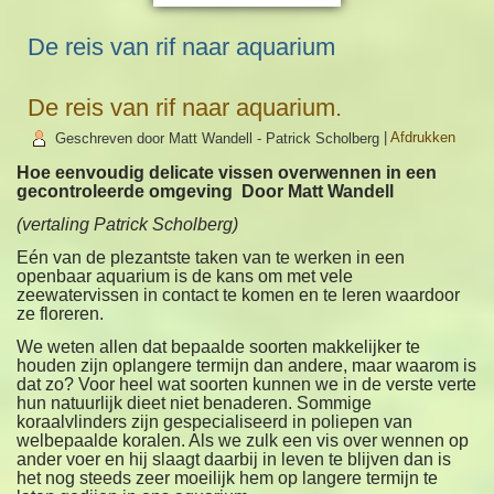
De reis van rif naar aquarium
De reis van rif naar aquarium.
Geschreven door Matt Wandell - Patrick Scholberg
|
Afdrukken
Hoe eenvoudig delicate vissen overwennen in een
gecontroleerde omgeving Door Matt Wandell
(vertaling Patrick Scholberg)
Eén van de plezantste taken van te werken in een
openbaar aquarium is de kans om met vele
zeewatervissen in contact te komen en te leren waardoor
ze floreren.
We weten allen dat bepaalde soorten makkelijker te
houden zijn oplangere termijn dan andere, maar waarom is
dat zo? Voor heel wat soorten kunnen we in de verste verte
hun natuurlijk dieet niet benaderen. Sommige
koraalvlinders zijn gespecialiseerd in poliepen van
welbepaalde koralen. Als we zulk een vis over wennen op
ander voer en hij slaagt daarbij in leven te blijven dan is
het nog steeds zeer moeilijk hem op langere termijn te