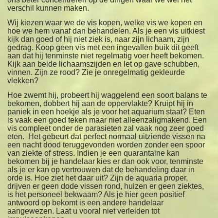
verschil kunnen maken.
Wij kiezen waar we de vis kopen, welke vis we kopen en
hoe we hem vanaf dan behandelen. Als je een vis uitkiest
kijk dan goed of hij niet ziek is, naar zijn lichaam, zijn
gedrag. Koop geen vis met een ingevallen buik dit geeft
aan dat hij tenminste niet regelmatig voer heeft bekomen.
Kijk aan beide lichaamszijden en let op gave schubben,
vinnen. Zijn ze rood? Zie je onregelmatig gekleurde
vlekken?
Hoe zwemt hij, probeert hij waggelend een soort balans te
bekomen, dobbert hij aan de oppervlakte? Kruipt hij in
paniek in een hoekje als je voor het aquarium staat? Eten
is vaak een goed teken maar niet alleenzaligmakend. Een
vis compleet onder de parasieten zal vaak nog zeer goed
eten. Het gebeurt dat perfect normaal uitziende vissen na
een nacht dood teruggevonden worden zonder een spoor
van ziekte of stress. Indien je een quarantaine kan
bekomen bij je handelaar kies er dan ook voor, tenminste
als je er kan op vertrouwen dat de behandeling daar in
orde is. Hoe ziet het daar uit? Zijn de aquaria proper,
drijven er geen dode vissen rond, huizen er geen ziektes,
is het personeel bekwaam? Als je hier geen positief
antwoord op bekomt is een andere handelaar
aangewezen. Laat u vooral niet verleiden tot