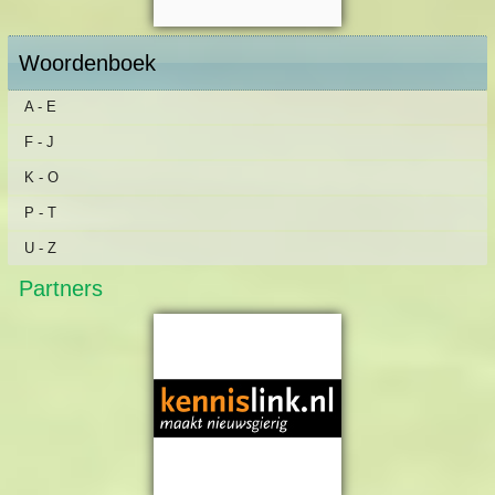
Woordenboek
A - E
F - J
K - O
P - T
U - Z
Partners