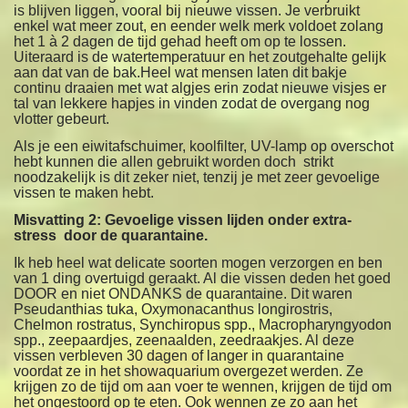
is blijven liggen, vooral bij nieuwe vissen. Je verbruikt
enkel wat meer zout, en eender welk merk voldoet zolang
het 1 à 2 dagen de tijd gehad heeft om op te lossen.
Uiteraard is de watertemperatuur en het zoutgehalte gelijk
aan dat van de bak.Heel wat mensen laten dit bakje
continu draaien met wat algjes erin zodat nieuwe visjes er
tal van lekkere hapjes in vinden zodat de overgang nog
vlotter gebeurt.
Als je een eiwitafschuimer, koolfilter, UV-lamp op overschot
hebt kunnen die allen gebruikt worden doch strikt
noodzakelijk is dit zeker niet, tenzij je met zeer gevoelige
vissen te maken hebt.
Misvatting 2: Gevoelige vissen lijden onder extra-
stress door de quarantaine.
Ik heb heel wat delicate soorten mogen verzorgen en ben
van 1 ding overtuigd geraakt. Al die vissen deden het goed
DOOR en niet ONDANKS de quarantaine. Dit waren
Pseudanthias tuka, Oxymonacanthus longirostris,
Chelmon rostratus, Synchiropus spp., Macropharyngyodon
spp., zeepaardjes, zeenaalden, zeedraakjes. Al deze
vissen verbleven 30 dagen of langer in quarantaine
voordat ze in het showaquarium overgezet werden. Ze
krijgen zo de tijd om aan voer te wennen, krijgen de tijd om
het ongestoord op te eten. Ook wennen ze zo aan het