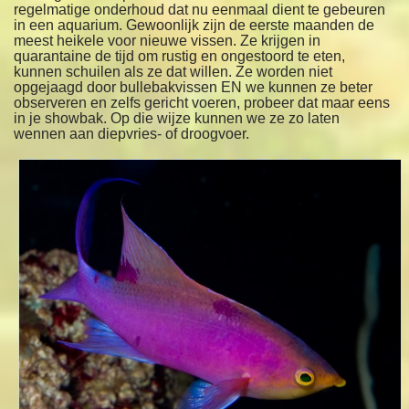
regelmatige onderhoud dat nu eenmaal dient te gebeuren
in een aquarium. Gewoonlijk zijn de eerste maanden de
meest heikele voor nieuwe vissen. Ze krijgen in
quarantaine de tijd om rustig en ongestoord te eten,
kunnen schuilen als ze dat willen. Ze worden niet
opgejaagd door bullebakvissen EN we kunnen ze beter
observeren en zelfs gericht voeren, probeer dat maar eens
in je showbak. Op die wijze kunnen we ze zo laten
wennen aan diepvries- of droogvoer.