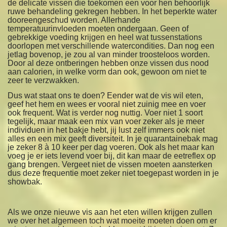
de delicate vissen die toekomen een voor hen behoorlijk
ruwe behandeling gekregen hebben. In het beperkte water
dooreengeschud worden. Allerhande
temperatuurinvloeden moeten ondergaan. Geen of
gebrekkige voeding krijgen en heel wat tussenstations
doorlopen met verschillende watercondities. Dan nog een
jetlag bovenop, je zou al van minder troosteloos worden.
Door al deze ontberingen hebben onze vissen dus nood
aan calorien, in welke vorm dan ook, gewoon om niet te
zeer te verzwakken.
Dus wat staat ons te doen? Eender wat de vis wil eten,
geef het hem en wees er vooral niet zuinig mee en voer
ook frequent. Wat is verder nog nuttig. Voer niet 1 soort
tegelijk, maar maak een mix van voer zeker als je meer
individuen in het bakje hebt, jij lust zelf immers ook niet
alles en een mix geeft diversiteit. In je quarantainebak mag
je zeker 8 à 10 keer per dag voeren. Ook als het maar kan
voeg je er iets levend voer bij, dit kan maar de eetreflex op
gang brengen. Vergeet niet de vissen moeten aansterken
dus deze frequentie moet zeker niet toegepast worden in je
showbak.
Als we onze nieuwe vis aan het eten willen krijgen zullen
we over het algemeen toch wat moeite moeten doen om er