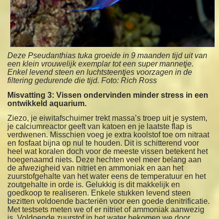
Deze Pseudanthias tuka groeide in 9 maanden tijd uit van
een klein vrouwelijk exemplar tot een super mannetje.
Enkel levend steen en luchtsteentjes voorzagen in de
filtering gedurende die tijd.
Foto: Rich Ross
Misvatting 3: Vissen ondervinden minder stress in een
ontwikkeld aquarium.
Ziezo, je eiwitafschuimer trekt massa’s troep uit je system,
je calciumreactor geeft van katoen en je laatste flap is
verdwenen. Misschien voeg je extra koolstof toe om nitraat
en fosfaat bijna op nul te houden. Dit is schitterend voor
heel wat koralen doch voor de meeste vissen betekent het
hoegenaamd niets. Deze hechten veel meer belang aan
de afwezigheid van nitriet en ammoniak en aan het
zuurstofgehalte van het water eens de temperatuur en het
zoutgehalte in orde is. Gelukkig is dit makkelijk en
goedkoop te realiseren. Enkele stukken levend steen
bezitten voldoende bacteriën voor een goede denitrificatie.
Met testsets meten we of er nitriet of ammoniak aanwezig
is. Voldoende zuurstof in het water bekomen we door