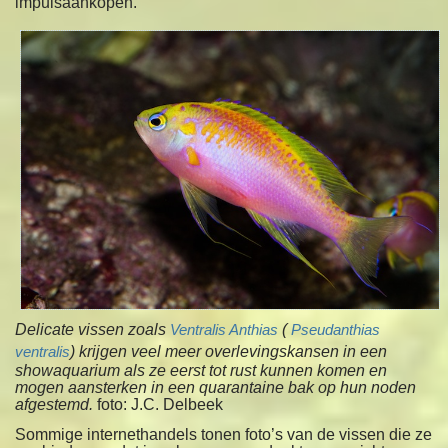
impulsaankopen.
Delicate vissen zoals
Ventralis Anthias
(
Pseudanthias
ventralis
) krijgen veel meer overlevingskansen in een
showaquarium als ze eerst tot rust kunnen komen en
mogen aansterken in een quarantaine bak op hun noden
afgestemd.
foto: J.C. Delbeek
Sommige internethandels tonen foto’s van de vissen die ze