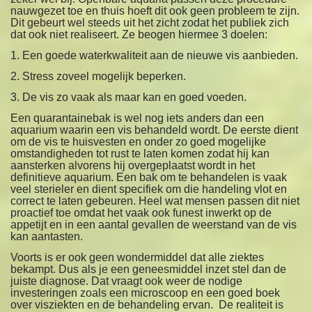
nauwgezet toe en thuis hoeft dit ook geen probleem te zijn.
Dit gebeurt wel steeds uit het zicht zodat het publiek zich
dat ook niet realiseert. Ze beogen hiermee 3 doelen:
1. Een goede waterkwaliteit aan de nieuwe vis aanbieden.
2. Stress zoveel mogelijk beperken.
3. De vis zo vaak als maar kan en goed voeden.
Een quarantainebak is wel nog iets anders dan een
aquarium waarin een vis behandeld wordt. De eerste dient
om de vis te huisvesten en onder zo goed mogelijke
omstandigheden tot rust te laten komen zodat hij kan
aansterken alvorens hij overgeplaatst wordt in het
definitieve aquarium. Een bak om te behandelen is vaak
veel sterieler en dient specifiek om die handeling vlot en
correct te laten gebeuren. Heel wat mensen passen dit niet
proactief toe omdat het vaak ook funest inwerkt op de
appetijt en in een aantal gevallen de weerstand van de vis
kan aantasten.
Voorts is er ook geen wondermiddel dat alle ziektes
bekampt. Dus als je een geneesmiddel inzet stel dan de
juiste diagnose. Dat vraagt ook weer de nodige
investeringen zoals een microscoop en een goed boek
over visziekten en de behandeling ervan. De realiteit is