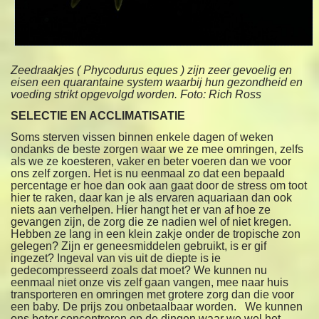
Zeedraakjes ( Phycodurus eques ) zijn zeer gevoelig en
eisen een quarantaine system waarbij hun gezondheid en
voeding strikt opgevolgd worden.
Foto: Rich Ross
SELECTIE EN ACCLIMATISATIE
Soms sterven vissen binnen enkele dagen of weken
ondanks de beste zorgen waar we ze mee omringen, zelfs
als we ze koesteren, vaker en beter voeren dan we voor
ons zelf zorgen. Het is nu eenmaal zo dat een bepaald
percentage er hoe dan ook aan gaat door de stress om toot
hier te raken, daar kan je als ervaren aquariaan dan ook
niets aan verhelpen. Hier hangt het er van af hoe ze
gevangen zijn, de zorg die ze nadien wel of niet kregen.
Hebben ze lang in een klein zakje onder de tropische zon
gelegen? Zijn er geneesmiddelen gebruikt, is er gif
ingezet? Ingeval van vis uit de diepte is ie
gedecompresseerd zoals dat moet? We kunnen nu
eenmaal niet onze vis zelf gaan vangen, mee naar huis
transporteren en omringen met grotere zorg dan die voor
een baby. De prijs zou onbetaalbaar worden. We kunnen
ons beter concentreren op de dingen waar we wel het