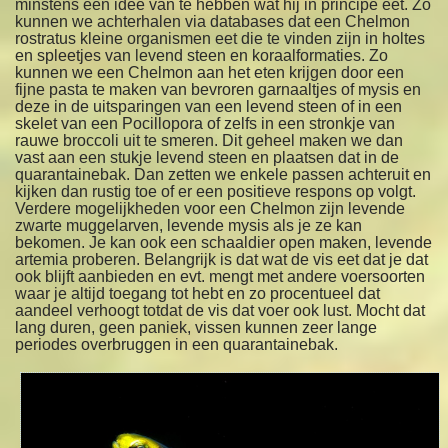
minstens een idee van te hebben wat hij in principe eet. Zo
kunnen we achterhalen via databases dat een Chelmon
rostratus kleine organismen eet die te vinden zijn in holtes
en spleetjes van levend steen en koraalformaties. Zo
kunnen we een Chelmon aan het eten krijgen door een
fijne pasta te maken van bevroren garnaaltjes of mysis en
deze in de uitsparingen van een levend steen of in een
skelet van een Pocillopora of zelfs in een stronkje van
rauwe broccoli uit te smeren. Dit geheel maken we dan
vast aan een stukje levend steen en plaatsen dat in de
quarantainebak. Dan zetten we enkele passen achteruit en
kijken dan rustig toe of er een positieve respons op volgt.
Verdere mogelijkheden voor een Chelmon zijn levende
zwarte muggelarven, levende mysis als je ze kan
bekomen. Je kan ook een schaaldier open maken, levende
artemia proberen. Belangrijk is dat wat de vis eet dat je dat
ook blijft aanbieden en evt. mengt met andere voersoorten
waar je altijd toegang tot hebt en zo procentueel dat
aandeel verhoogt totdat de vis dat voer ook lust. Mocht dat
lang duren, geen paniek, vissen kunnen zeer lange
periodes overbruggen in een quarantainebak.