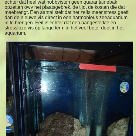
echter dat heel wat hobbyisten geen quarantainebak
opzetten owv het plaatsgebrek, de tijd, de kosten die dat
meebrengt. Een aantal stelt dat het zelfs meer stress geeft
dan de nieuwe vis direct in een harmonieus zeeaquarium
in te brengen. Feit is echter dat een aangesterkte en
stressloze vis op lange termijn het veel beter doet in het
aquarium.