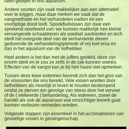
laten gedijen in ons aquarium.
Andere soorten zijn vaak makkelijker aan een alternatief
voer te krijgen, maar daar merken we vaak dat de
vangmethode en het verhandelen nadien tot een
voortijdige dood leidt. Spookfluitvissen zijn daar een
sprekend voorbeeld van: we kunnen makkelijk hen kleine
vervangende schaaldieren als voedsel aanbieden en toch
sterft het overgrote deel van de verhandelde dieren
gedurende de verhandelingsperiode of vrij kort erna en
dan in het aquarium van de liefhebber.
Heel anders is het dan met de juffers gesteld, deze zijn
enorm sterk en je zou ze zelfs in de zak kunnen voeren.
Effecten van de vangst kan je bij hen haast niet opmerken.
Tussen deze twee extremen bevindt zich dan het gros van
de vissoorten die ons bereikt. Vele vissen worden door
liefhebbers als moeilijk in leven te houden bestempeld
omdat ze sterven ten gevolge van stress door het vervoer
of de ( verkeerde ) behandeling. Als iedereen, zowel de
handel als ook de aquariaan wat omzichtiger tewerk gaat
kunnen verliezen vermeden worden.
Volgende stappen zijn essentieel in het acclimatiseren van
gevoelige vissen in gevangenschap.