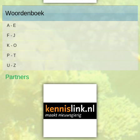
Woordenboek
A - E
F - J
K - O
P - T
U - Z
Partners