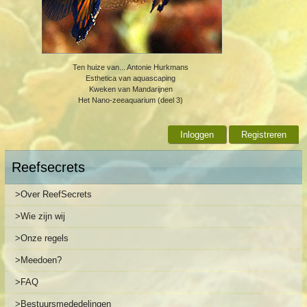
Ten huize van... Antonie Hurkmans
Esthetica van aquascaping
Kweken van Mandarijnen
Het Nano-zeeaquarium (deel 3)
Inloggen
Registreren
Reefsecrets
>Over ReefSecrets
>Wie zijn wij
>Onze regels
>Meedoen?
>FAQ
>Bestuursmededelingen