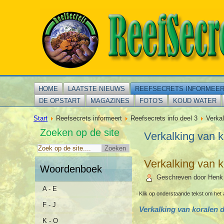
HOME
LAATSTE NIEUWS
REEFSECRETS INFORMEE
DE OPSTART
MAGAZINES
FOTO'S
KOUD WATER
Start
Reefsecrets informeert
Reefsecrets info deel 3
Verkal
Zoeken op de site
Verkalking van k
Verkalking van k
Woordenboek
Geschreven door Henk
A - E
Klik op onderstaande tekst om het 
F - J
Verkalking van koralen d
K - O