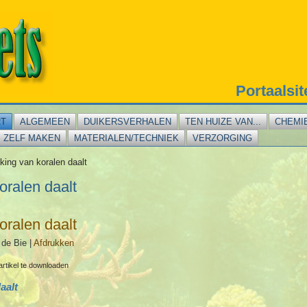
Portaalsi
RT
ALGEMEEN
DUIKERSVERHALEN
TEN HUIZE VAN...
CHEMI
ZELF MAKEN
MATERIALEN/TECHNIEK
VERZORGING
king van koralen daalt
oralen daalt
oralen daalt
 de Bie
|
Afdrukken
artikel te downloaden
aalt