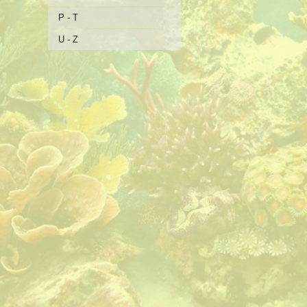
P - T
U - Z