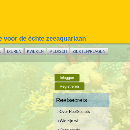
te voor de échte zeeaquariaan
E
DIEREN
KWEKEN
MEDISCH
ZIEKTEN/PLAGEN
Inloggen
Registreren
Reefsecrets
>Over ReefSecrets
>Wie zijn wij