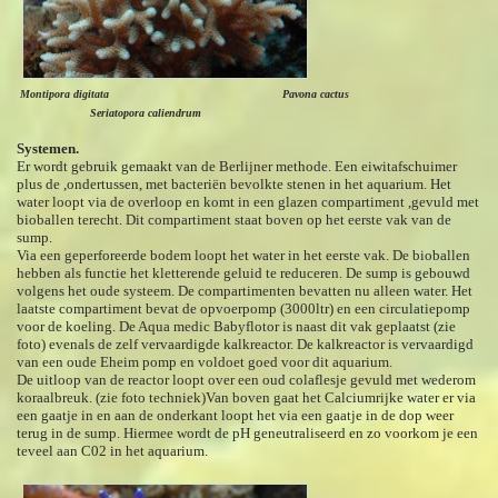
Montipora digitata Pavona cactus
Seriatopora caliendrum
Systemen.
Er wordt gebruik gemaakt van de Berlijner methode. Een eiwitafschuimer
plus de ,ondertussen, met bacteriën bevolkte stenen in het aquarium. Het
water loopt via de overloop en komt in een glazen compartiment ,gevuld met
bioballen terecht. Dit compartiment staat boven op het eerste vak van de
sump.
Via een geperforeerde bodem loopt het water in het eerste vak. De bioballen
hebben als functie het kletterende geluid te reduceren. De sump is gebouwd
volgens het oude systeem. De compartimenten bevatten nu alleen water. Het
laatste compartiment bevat de opvoerpomp (3000ltr) en een circulatiepomp
voor de koeling. De Aqua medic Babyflotor is naast dit vak geplaatst (zie
foto) evenals de zelf vervaardigde kalkreactor. De kalkreactor is vervaardigd
van een oude Eheim pomp en voldoet goed voor dit aquarium.
De uitloop van de reactor loopt over een oud colaflesje gevuld met wederom
koraalbreuk. (zie foto techniek)Van boven gaat het Calciumrijke water er via
een gaatje in en aan de onderkant loopt het via een gaatje in de dop weer
terug in de sump. Hiermee wordt de pH geneutraliseerd en zo voorkom je een
teveel aan C02 in het aquarium.