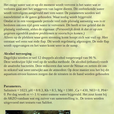
Het enige water wat er op dit moment wordt ververst is het water wat er
verloren gaat met het weggeven van lagere dieren. Dit ontbrekende water
wordt vervolgens aangevuld met vers water. De parameters worden wel
nauwlettend in de gaten gehouden. Waar nodig wordt bijgevuld.
Omdat er in een voorgaande periode veel rode pluisalg aanwezig was is er
besloten om een tijd geen water te verversen. Dit heeft er toe geleid dat de
pluisalg verdween, aldus de eigenaar. (
Persoonlijk denk ik dat er op een
gegeven ogenblik andere problemen te voorschijn komen.)
Alleen op de plekken waar geen stroming komt hoopt zich wat vuil op. Hier
ontstaat wel eens wat rode flap. Dit wordt regelmatig afgezogen. De rode flap
wordt opgevangen en het water komt weer in de sump.
Alcohol toevoeging
.
Dagelijks worden er wel 12 druppels alcohol toegevoegd van 96 %.
Deze werkwijze lijkt veel op de wodka methode. De alcohol (ethanol) voedt
de anaërobe bacteriën. Deze reduceren dan weer de Nitraat en zetten dit om
in stikstof wat weer ontwijkt aan de atmosfeer. Op deze manier zou het bij dit
aquarium ervoor kunnen zorgen dat de nitraten in de hand worden gehouden
Parameters.
Saliniteit = 1023, pH = 8/8.3, Kh = 8.5, Mg = 1380 , Ca = 430, N03= 0, P04=
0. Per dag wordt er +/- 1 ½ water osmose water bijgevuld. Het zout komt bij
de AKZO vandaan wat erg zuiver van samenstelling is.. De testen worden
uitgevoerd met testsets van Salifert.