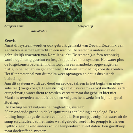
Acropora nana Acropora sp
Favia albidus
Zeovit.
Naast dit systeem wordt er ook gebruik gemaakt van Zeovit. Deze mix van
Zeolieten is samengebracht in een reactor. De reactor is anders dan de
gebruikelijk reactoren van Korallenzucht. De reactor (zie foto techniek)
wordt regelmatig geschut en losgekoppeld van het systeem. Het water plus
de losgekomen bacteriën molm wordt in een maatbeker opgevangen en
rustig in het aquarium gedeponeerd. Dit dient ter voeding voor de koralen.
Het filter materiaal zou dit molm weer opvangen en dat is dus niet de
bedoeling..
Aan dit systeem wordt zeo-food en zeo-bac (alleen in het begin van nieuw
substraat) toegevoegd. Tegenstrijdig aan dit systeem (Zeovit methode) is dat
er regelmatig water dient te worden ververst maar dat gebeurt hier niet.
Martin is tevreden met de kleuren en volgens hem werkt het bij hem goed.
Koeling.
De koeling werkt volgens het ringleiding systeem.
20cm onder de grond in de kruipruimte is een leiding aangelegd. Deze
leiding loopt langs de muren van het huis. Een pompje zuigt het water uit de
sump en circuleert zo het water wat afgekoeld wordt. Het pompje is via een
tijdklok geschakeld anders zou de temperatuur teveel dalen. Een goedkoop
maar doeltreffend systeem.