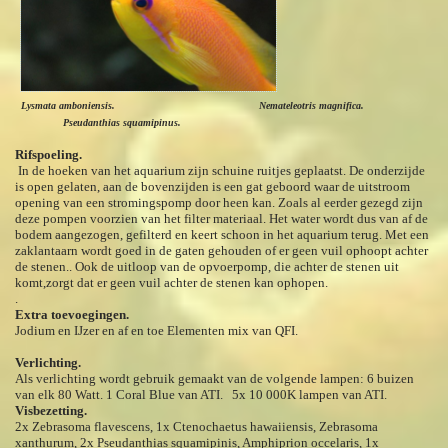
Lysmata amboniensis. Nemateleotris magnifica.
Pseudanthias squamipinus.
Rifspoeling.
In de hoeken van het aquarium zijn schuine ruitjes geplaatst. De onderzijde
is open gelaten, aan de bovenzijden is een gat geboord waar de uitstroom
opening van een stromingspomp door heen kan. Zoals al eerder gezegd zijn
deze pompen voorzien van het filter materiaal. Het water wordt dus van af de
bodem aangezogen, gefilterd en keert schoon in het aquarium terug. Met een
zaklantaarn wordt goed in de gaten gehouden of er geen vuil ophoopt achter
de stenen.. Ook de uitloop van de opvoerpomp, die achter de stenen uit
komt,zorgt dat er geen vuil achter de stenen kan ophopen.
.
Extra toevoegingen.
Jodium en IJzer en af en toe Elementen mix van QFI.
Verlichting.
Als verlichting wordt gebruik gemaakt van de volgende lampen: 6 buizen
van elk 80 Watt. 1 Coral Blue van ATI. 5x 10 000K lampen van ATI.
Visbezetting.
2x Zebrasoma flavescens, 1x Ctenochaetus hawaiiensis, Zebrasoma
xanthurum, 2x Pseudanthias squamipinis, Amphiprion occelaris, 1x