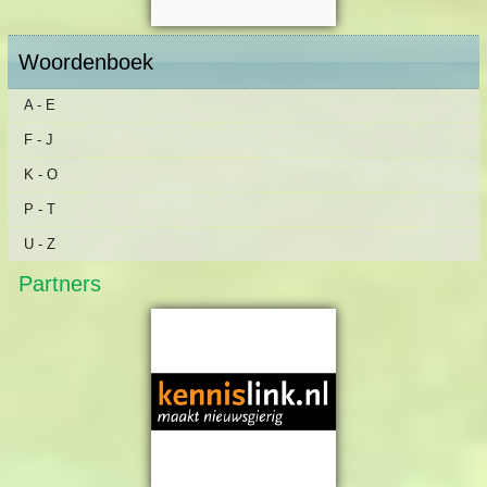
Woordenboek
A - E
F - J
K - O
P - T
U - Z
Partners