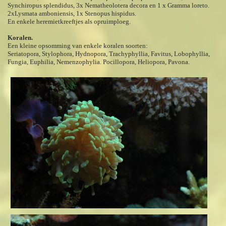
Synchiropus splendidus, 3x Nematheolotera decora en 1 x Gramma loreto.
2xLysmata amboniensis, 1x Stenopus hispidus.
En enkele heremietkreeftjes als opruimploeg.
Koralen.
Een kleine opsomming van enkele koralen soorten:
Seriatopora, Stylophora, Hydnopora, Trachyphyllia, Favitus, Lobophyllia,
Fungia, Euphilia, Nemenzophylia. Pocillopora, Heliopora, Pavona.