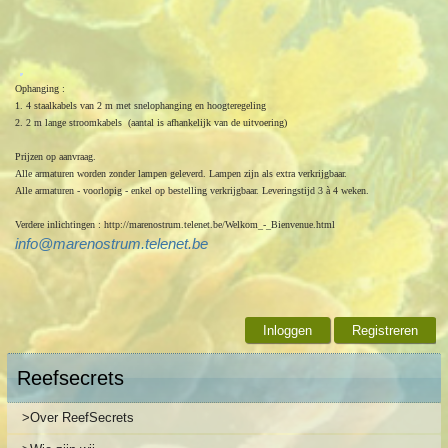
Ophanging :
1. 4 staa
l
kabe
l
s van 2 m met sne
l
ophanging en hoogterege
l
ing
2.
2 m
l
ange stroomkabe
l
s (aanta
l
is afhanke
l
ijk van de uitvoering)
Prijzen op aanvraag.
A
l
l
e armaturen worden zonder
l
ampen ge
l
everd. Lampen zijn a
l
s extra verkrijgbaar.
A
l
l
e armaturen - voor
l
opig - enke
l
op beste
l
l
ing verkrijgbaar. Leveringstijd 3 à 4 weken.
Verdere in
l
ichtingen : http://marenostrum.telenet.be/Welkom_-_Bienvenue.html
info@marenostrum.telenet.be
Inloggen
Registreren
Reefsecrets
>Over ReefSecrets