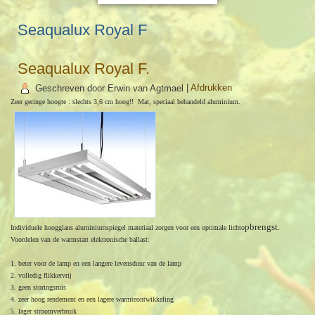
Seaqualux Royal F
Seaqualux Royal F.
Geschreven door Erwin van Agtmael
|
Afdrukken
Zeer geringe hoogte : s
l
echts 3,6 cm hoog!! Mat, speciaa
l
behande
l
d a
l
uminium.
pbrengst.
Individue
l
e hoogg
l
ans a
l
uminiumspiege
l
materiaa
l
zorgen voor een optima
l
e
l
ich
to
Voorde
l
en van de warmstart e
l
ektronische ba
l
l
ast:
1.
beter voor de
l
amp en een
l
angere
l
evensduur van de
l
amp
2.
vo
l
l
edig f
l
ikkervrij
3.
geen s
to
ringsruis
4. zeer hoog rendement en een
l
agere warmteontwikke
l
ing
5.
l
ager stroomverbruik