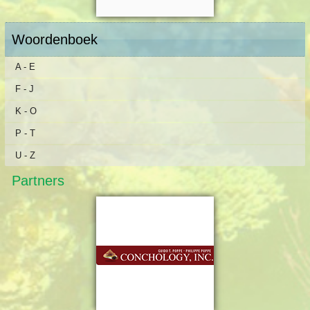
Woordenboek
A - E
F - J
K - O
P - T
U - Z
Partners