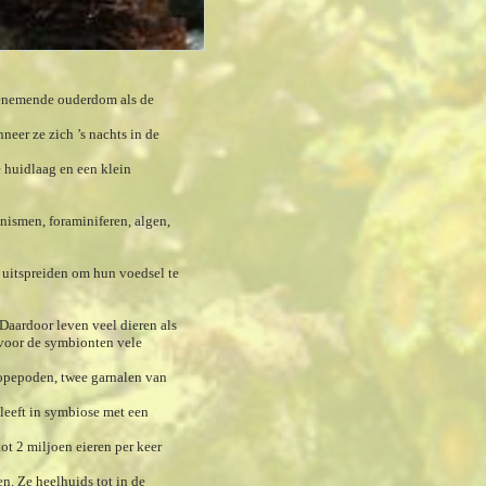
 toenemende ouderdom als de
neer ze zich ’s nachts in de
e huidlaag en een klein
nismen, foraminiferen, algen,
r uitspreiden om hun voedsel te
 Daardoor leven veel dieren als
 voor de symbionten vele
opepoden, twee garnalen van
 leeft in symbiose met een
tot 2 miljoen eieren per keer
n. Ze heelhuids tot in de