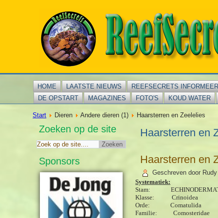
HOME
LAATSTE NIEUWS
REEFSECRETS INFORMEE
DE OPSTART
MAGAZINES
FOTO'S
KOUD WATER
Start
Dieren
Andere dieren (1)
Haarsterren en Zeelelies
Zoeken op de site
Haarsterren en Z
Haarsterren en Z
Sponsors
Geschreven door Rudy
Systematiek:
Stam: ECHINODERMATA
Klasse: Crinoidea (Ha
Orde: Comatulida
Familie: Comosteridae