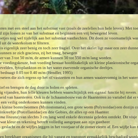
erren met een steel aan het substraat vast (zoals de zeelelies hun hele leven). Met
d zijn lossen ze van het substraat en beginnen een vrij bewegend leven.
tjes nog wel tijdelijk aan het substraat vasthechten. Dit doen ze voornamelijk wan
uit de waterkolom te filteren.
is eigenlijk zeer benig en toch zeer fragiel. Over het skelet ligt maar een zeer dunn
kunnen ze zich gracieus, zij het traag, bewegen.
ter van 3 tot 50 m/m, de armen kunnen 50 tot 550 m/m lang worden.
e voedingskeuze, hun voeding bestaat hoofdzakelijk uit kleine planktonische orga
velden, fytoplankton en in het water zwevende organische deeltjes.
 bedraagt 0.05 tot 0.40 m/m (Hendler, 1995)
jeseters die zich ergens op het rif vastzetten en hun armen waaiervormig in het wate
ief en brengen de dag door in holen en spleten.
g vijanden, hun felle kleuren hebben waarschijnlijk een signaal functie bij rovers.
eid van haarsterren. Ook is de lichaamsbouw van de Haarsterren zo variabel dat er
ze een veilig onderkomen kunnen vinden.
 kleine borstelwormen (Myzostomaria), een grote worm (Polynoidae) een dozijn c
inkreeftje (Porcellanidae) en drie Gobies, dit alles op een Haarster.
ema lineata
) van slechts 3 cm lang werd enkele decennia geleden ontdekt. Dit visje
 wat kleur en tekening betreft volledig aangepast aan zijn gastheer.
geslacht en de wijfjes leggen in het voorjaar of de zomer eieren af. Een wijfje kan 
e en breekbare organismen die bij vangst en transport gemakkelijk beschadigd worde