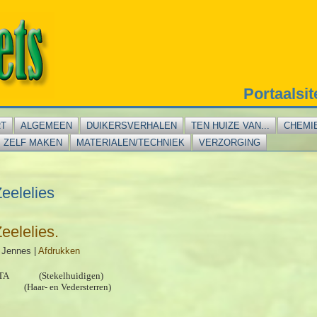
Portaalsi
RT
ALGEMEEN
DUIKERSVERHALEN
TEN HUIZE VAN...
CHEMI
ZELF MAKEN
MATERIALEN/TECHNIEK
VERZORGING
eelelies
eelelies.
 Jennes
|
Afdrukken
 (Stekelhuidigen)
ar- en Vedersterren)