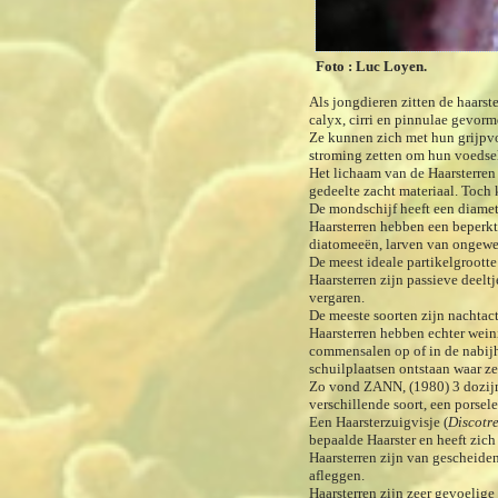
Foto : Luc Loyen.
Als jongdieren zitten de haarst
calyx, cirri en pinnulae gevorm
Ze kunnen zich met hun grijpvoe
stroming zetten om hun voedsel 
Het lichaam van de Haarsterren 
gedeelte zacht materiaal. Toch 
De mondschijf heeft een diame
Haarsterren hebben een beperkt
diatomeeën, larven van ongewer
De meest ideale partikelgrootte
Haarsterren zijn passieve deelt
vergaren.
De meeste soorten zijn nachtact
Haarsterren hebben echter weini
commensalen op of in de nabijh
schuilplaatsen ontstaan waar 
Zo vond ZANN, (1980) 3 dozijn
verschillende soort, een porsele
Een Haarsterzuigvisje (
Discotr
bepaalde Haarster en heeft zich
Haarsterren zijn van gescheiden 
afleggen.
Haarsterren zijn zeer gevoelig