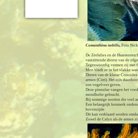
Comanthina nobilis,
Foto Nic
De Zeelelies en de Haarsterren 
vastzittende dieren van de rifg
Tegenwoordig vormen zij met 6
Men vindt ze in het vlakke wat
Dieren van de klasse Crinoidea 
armen (Cirri). Het zijn daardoo
een vogelveer geven.
Deze pinnulae vangen het voedse
mondholte gebracht.
Bij sommige soorten die veel a
Een belangrijk kenmerk ondersc
bovenzijde.
Dit kan verklaard worden omdat
Zowel de Calyx als de armen zi