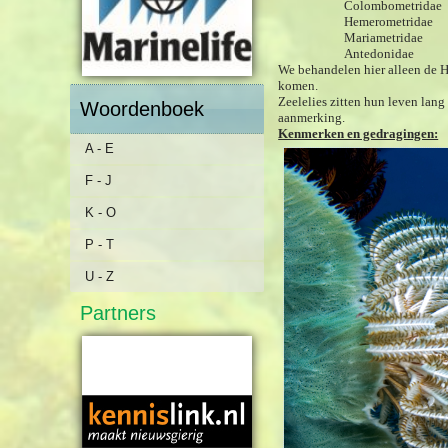
Colombometridae
Hemerometridae
Mariametridae
Antedonidae
We behandelen hier alleen de H
komen.
Zeelelies zitten hun leven lan
Woordenboek
aanmerking.
Kenmerken en gedragingen:
A - E
F - J
K - O
P - T
U - Z
Partners