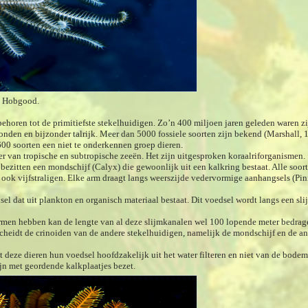
k Hobgood.
behoren tot de primitiefste stekelhuidigen. Zo’n 400 miljoen jaren geleden waren zi
ronden en bijzonder talrijk. Meer dan 5000 fossiele soorten zijn bekend (Marshall, 
00 soorten een niet te onderkennen groep dieren.
er van tropische en subtropische zeeën. Het zijn uitgesproken koraalriforganismen.
bezitten een mondschijf (Calyx) die gewoonlijk uit een kalkring bestaat. Alle soo
r ook vijfstraligen. Elke arm draagt langs weerszijde vedervormige aanhangsels (Pin
l dat uit plankton en organisch materiaal bestaat. Dit voedsel wordt langs een sl
rmen hebben kan de lengte van al deze slijmkanalen wel 100 lopende meter bedrag
heidt de crinoiden van de andere stekelhuidigen, namelijk de mondschijf en de an
 deze dieren hun voedsel hoofdzakelijk uit het water filteren en niet van de bodem
jn met geordende kalkplaatjes bezet.