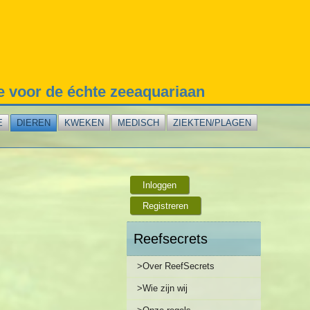
te voor de échte zeeaquariaan
E
DIEREN
KWEKEN
MEDISCH
ZIEKTEN/PLAGEN
Inloggen
Registreren
Reefsecrets
>Over ReefSecrets
>Wie zijn wij