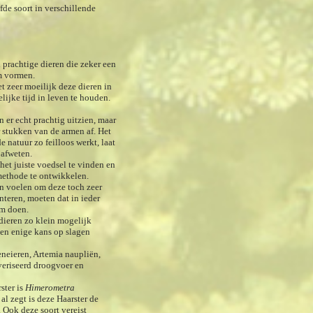
fde soort in verschillende
 prachtige dieren die zeker een
um vormen.
t zeer moeilijk deze dieren in
ijke tijd in leven te houden.
 er echt prachtig uitzien, maar
r stukken van de armen af. Het
 natuur zo feilloos werkt, laat
 afweten.
het juiste voedsel te vinden en
methode te ontwikkelen.
n voelen om deze toch zeer
nteren, moeten dat in ieder
um doen.
 dieren zo klein mogelijk
men enige kans op slagen
neieren, Artemia naupliën,
veriseerd droogvoer en
ster is
Himerometra
al zegt is deze Haarster de
 Ook deze soort vereist