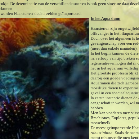
ukje. De determinatie van de verschillende soorten is ook geen sinecure daar dezel
orkomen.
worden Haarsterren slechts zelden geïmporteerd.
In het Aquarium:
Haarsterren zijn ongetwijfeld
blikvanger in het rifaquari
Doch over het algemeen is he
gevangenschap voor een redel
(meer dan enkele maanden).
In het begin kunnen de dieren
na verloop van tijd breken e
regeneratievermogen dat in de
het in het aquarium volledig
Het grootste probleem blijkt 
daarbij een goede voedings
Aquarianen die zich geroepe
moeilijke dieren te experime
geval in een speciaalaquari
In eerste instantie dienen de
aangeschaft te worden, wil 
hebben.
Men kan voederen met: visse
Brachiones, Euplotes, gepul
mosselmelk.
De meest geïmporteerde Haar
robustipinna
. Zoals de naam 
meest robuuste die men kent.