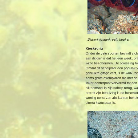
Bidsprinkhaankreeft, beuker.
Kieskeurig
Onder de vele soorten bevindt zich 
aan dit dier is dat het een week, on
wijze beschermen. De oplossing hier
Omdat dit schelpdier een populair
gebruikte giftige verf, is de wulk
soms grote exemplaren die met de mo
linker achterpoot vervormd tot een
bliksemsnel in zijn schelp terug, wa
betreft zijn behuizing is de heremie
woning eerst van alle kanten bekek
uiterst kwetsbaar is.