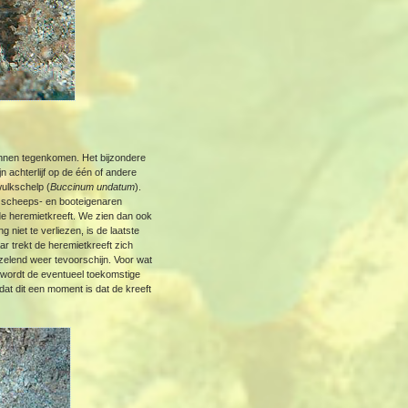
unnen tegenkomen. Het bijzondere
jn achterlijf op de één of andere
wulkschelp (
Buccinum undatum
).
r scheeps- en booteigenaren
 de heremietkreeft. We zien dan ook
niet te verliezen, is de laatste
ar trekt de heremietkreeft zich
aarzelend weer tevoorschijn. Voor wat
e, wordt de eventueel toekomstige
dat dit een moment is dat de kreeft