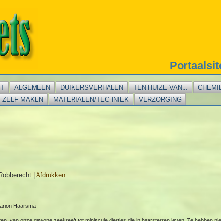
Portaalsi
RT
ALGEMEEN
DUIKERSVERHALEN
TEN HUIZE VAN...
CHEMI
ZELF MAKEN
MATERIALEN/TECHNIEK
VERZORGING
Robberecht
|
Afdrukken
 Marion Haarsma
ften, van onze gewone zeekreeft tot miniscule diertjes die in haarsterren leven. Ze hebben ni