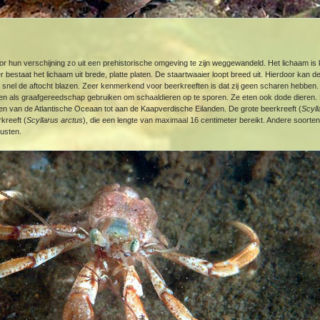
oor hun verschijning zo uit een prehistorische omgeving te zijn weggewandeld. Het lichaam is
r bestaat het lichaam uit brede, platte platen. De staartwaaier loopt breed uit. Hierdoor kan d
l snel de aftocht blazen. Zeer kenmerkend voor beerkreeften is dat zij geen scharen hebben
ren als graafgereedschap gebruiken om schaaldieren op te sporen. Ze eten ook dode dieren. 
en van de Atlantische Oceaan tot aan de Kaapverdische Eilanden. De grote beerkreeft (
Scyll
kreeft (
Scyllarus arctus
), die een lengte van maximaal 16 centimeter bereikt. Andere soorte
kusten.