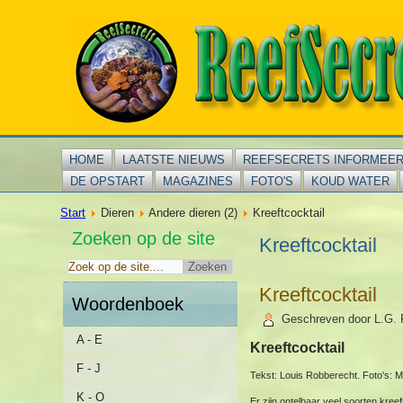
HOME
LAATSTE NIEUWS
REEFSECRETS INFORMEE
DE OPSTART
MAGAZINES
FOTO'S
KOUD WATER
Start
Dieren
Andere dieren (2)
Kreeftcocktail
Zoeken op de site
Kreeftcocktail
Kreeftcocktail
Woordenboek
Geschreven door L.G. 
A - E
Kreeftcocktail
F - J
Tekst: Louis Robberecht. Foto's:
K - O
Er zijn ontelbaar veel soorten kree