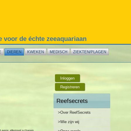
te voor de échte zeeaquariaan
E
DIEREN
KWEKEN
MEDISCH
ZIEKTEN/PLAGEN
Inloggen
Registreren
Reefsecrets
>Over ReefSecrets
>Wie zijn wij
et eens allemaal scharen.