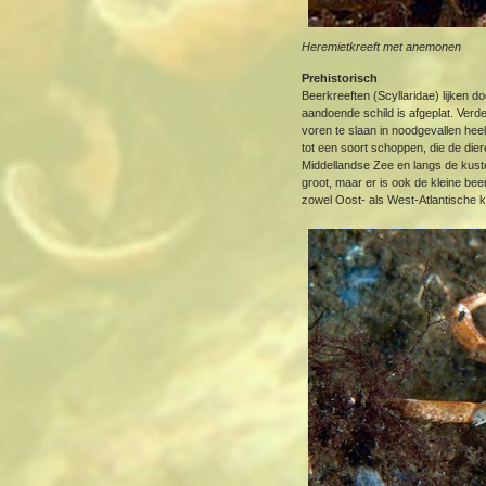
Heremietkreeft met anemonen
Prehistorisch
Beerkreeften (Scyllaridae) lijken d
aandoende schild is afgeplat. Verde
voren te slaan in noodgevallen hee
tot een soort schoppen, die de die
Middellandse Zee en langs de kust
groot, maar er is ook de kleine beer
zowel Oost- als West-Atlantische 