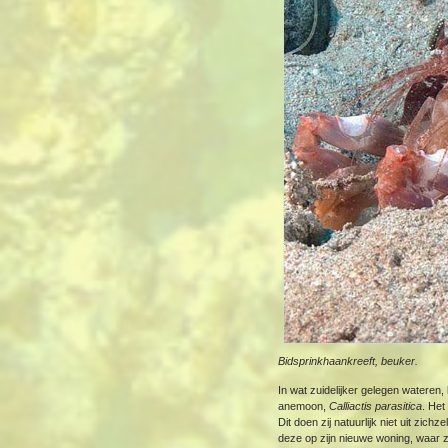
Bidsprinkhaankreeft, beuker.
In wat zuidelijker gelegen wateren
anemoon,
Calliactis parasitica
. Het
Dit doen zij natuurlijk niet uit zic
deze op zijn nieuwe woning, waar 