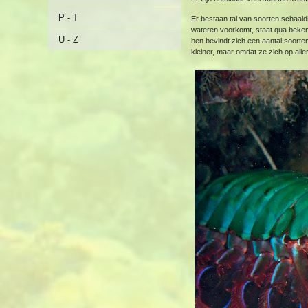
P - T
Er bestaan tal van soorten schaald
wateren voorkomt, staat qua beken
U - Z
hen bevindt zich een aantal soorten
kleiner, maar omdat ze zich op aller