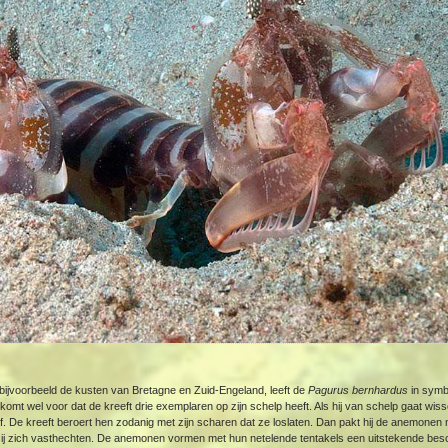
, bijvoorbeeld de kusten van Bretagne en Zuid-Engeland, leeft de
Pagurus bernhardus
in symb
 komt wel voor dat de kreeft drie exemplaren op zijn schelp heeft. Als hij van schelp gaat w
hzelf. De kreeft beroert hen zodanig met zijn scharen dat ze loslaten. Dan pakt hij de anemonen
zij zich vasthechten. De anemonen vormen met hun netelende tentakels een uitstekende bes