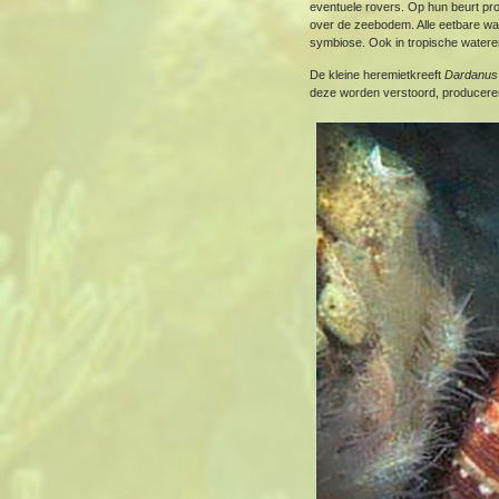
eventuele rovers. Op hun beurt prof
over de zeebodem. Alle eetbare waa
symbiose. Ook in tropische water
De kleine heremietkreeft
Dardanus
deze worden verstoord, produceren