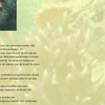
 rust zijn samengevouwen. Alle
 echte kannibalen. De
van vorm en ook bij hen zijn de
uit. Bidsprinkhaankreeften kunnen
tekels. Als de prooi voldoende
or de stekels kan de kreeft de prooi
 snelheid en kracht kunnen zij met
houden, bestaat zelfs het gevaar
en deze kreeften een paar
nsje, waardoor de kreeft 360
e grootte van
emspinosa
slechts drie centimeter,