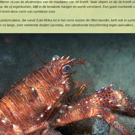
iteren zij van de afvalrestjes van de maaltijden van de kreeft. Vaak slepen ze als de kreeft z
r die zij tegenkomen, blijft in de tentakels hangen en wordt verorberd. Een goed voorbeeld 
en komt deze vorm van symbiose voor.
 pedunculatus
, die vanaf Zuid-Afrika tot in het verre oosten de riffen bevolkt, leeft ook in 
 ze lange, zeer netelende draden (acontia), een uitstekende bescherming tegen aanvallers.