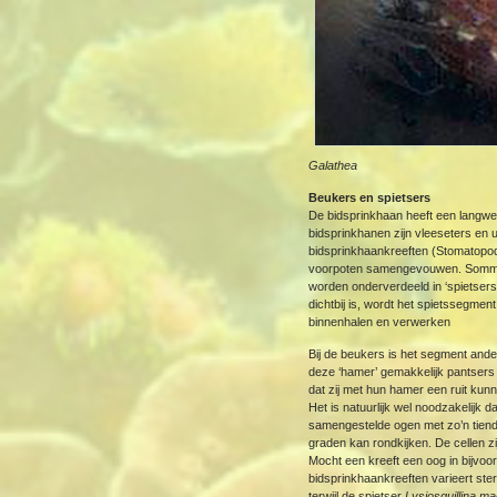
Galathea
Beukers en spietsers
De bidsprinkhaan heeft een langwer
bidsprinkhanen zijn vleeseters en u
bidsprinkhaankreeften (Stomatopod
voorpoten samengevouwen. Sommige 
worden onderverdeeld in ‘spietsers
dichtbij is, wordt het spietssegmen
binnenhalen en verwerken
Bij de beukers is het segment ande
deze ‘hamer’ gemakkelijk pantsers
dat zij met hun hamer een ruit kun
Het is natuurlijk wel noodzakelijk
samengestelde ogen met zo’n tiendui
graden kan rondkijken. De cellen zi
Mocht een kreeft een oog in bijvoo
bidsprinkhaankreeften varieert st
terwijl de spietser
Lysiosquillina ma