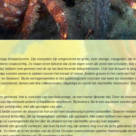
pige lichaamsvorm. Zijn voorpoten zijn omgevormd tot grote, zeer stevige, vangpoten, die in
iterst vraatzuchtig. Ze staan erom bekend dat zij de eigen soort als prooi niet schuwen, dus
a) hebben veel gemeen met de op het land levende bidsprinkhanen. Ook hun lichaam is lang 
soorten wonen in spleten tussen het koraal of rotsen. Andere graven in het zand een hol 
’ en ‘beukers’. Bij de eerstgenoemden is het spietssegment voorzien van twee tot zeventien s
t razendsnel, binnen wel drie milliseconden, uitgeklapt en wordt het slachtoffer doorboord. Do
rs gevormd. Het is voorzien van een bolvormige, op een hamer lijkende hiel. Door de enorme
 van bijvoorbeeld andere schaaldieren doorboren. Bij beukers die in een aquarium worden ge
nen verbrijzelen, met alle gevolgen van dien…
 dat beide soorten de afstand tot hun prooi heel nauwkeurig kunnen vaststellen. Daarom hebb
zend lichtcellen, die op beweegbare steeltjes zijn geplaatst. Alle cellen hebben een eigen le
jn zo samengesteld dat het dier de afstand tot het slachtoffer precies kan bepalen.
rbeeld een gevecht verliezen, dan kan hij toch nog zijn andere oog voor de jacht gebruiken. D
erk. Zo meet de in het oosten van de Grote Oceaan voorkomende spietser
Nannosquilla dec
culata
wel een lengte van 38 centimeter kan halen.