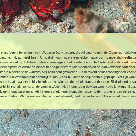
onze ‘eigen’ heremietkreeft (
Pagurus bernhardus
), die wij algemeen in de Oosterschelde k
beschermd, achterlijf heeft. Omdat dit voor rovers een lekker hapje vormt, moet dit kreeftje zi
voor is dat hij dit lichaamsdeel in een lege schelp onderbrengt. In Nederland is dit vaak de 
 voedselproduct vormt en omdat het nogal heeft te lijden gehad van de aanwezigheid van doo
, zeker in Nederlandse wateren, vrij zeldzaam geworden. Dit betekent helaas woningnood voor
ed der wanhoop hun achterlijf in een (veel) te kleine schelp hebben gepropt. Om zijn woning 
 soort haak, waarmee hij zijn lichaam stevig aan de schelp kan vasthouden. Bij dreigend geva
arbij hij met zijn scharen de woning afsluit. Als hij denkt dat de kust weer veilig is, komt hij 
tkreeft nogal kieskeurig. Als hij een schelp tegenkomt die mooier, beter, groter is dan de zijn
en en betast. Als de nieuwe stulp is goedgekeurd, vindt de verhuizing bliksemsnel plaats, om