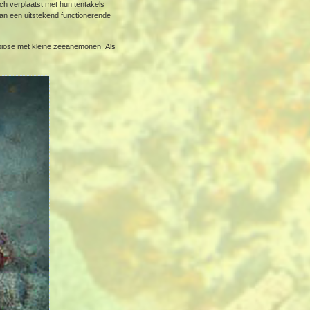
ich verplaatst met hun tentakels
van een uitstekend functionerende
symbiose met kleine zeeanemonen. Als