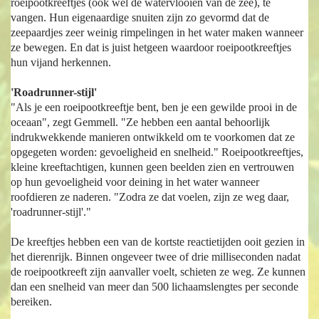
roeipootkreeftjes (ook wel de watervlooien van de zee), te
vangen. Hun eigenaardige snuiten zijn zo gevormd dat de
zeepaardjes zeer weinig rimpelingen in het water maken wanneer
ze bewegen. En dat is juist hetgeen waardoor roeipootkreeftjes
hun vijand herkennen.
'Roadrunner-stijl'
"Als je een roeipootkreeftje bent, ben je een gewilde prooi in de
oceaan", zegt Gemmell. "Ze hebben een aantal behoorlijk
indrukwekkende manieren ontwikkeld om te voorkomen dat ze
opgegeten worden: gevoeligheid en snelheid." Roeipootkreeftjes,
kleine kreeftachtigen, kunnen geen beelden zien en vertrouwen
op hun gevoeligheid voor deining in het water wanneer
roofdieren ze naderen. "Zodra ze dat voelen, zijn ze weg daar,
'roadrunner-stijl'."
De kreeftjes hebben een van de kortste reactietijden ooit gezien in
het dierenrijk. Binnen ongeveer twee of drie milliseconden nadat
de roeipootkreeft zijn aanvaller voelt, schieten ze weg. Ze kunnen
dan een snelheid van meer dan 500 lichaamslengtes per seconde
bereiken.