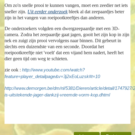
Om zo'n snelle prooi te kunnen vangen, moet een zeedier net iets
sneller zijn.
Uit eerder onderzoek
bleek al dat zeepaardjes beter
zijn in het vangen van roeipootkreeftjes dan anderen.
De onderzoekers volgden een dwergzeepaardje met een 3D-
camera. Zodra het zeepaardje gaat jagen, gooit het zijn kop in zijn
nek en zuigt zijn prooi vervolgens naar binnen. Dit gebeurt in
slechts een duizendste van een seconde. Doordat het
roeipootkreeftje niet 'voelt' dat een vijand hem nadert, heeft het
dier geen tijd om weg te schieten.
zie ook :
http://www.youtube.com/watch?
feature=player_detailpage&v=3j2xEoLuzsk#t=10
http://www.demorgen.be/dm/nl/5381/Dieren/article/detail/1747927/
is-uitstekende-jager-dankzij-vreemde-vorm-kop.dhtml