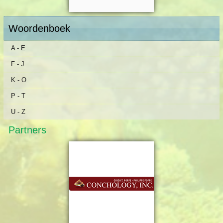
Woordenboek
A - E
F - J
K - O
P - T
U - Z
Partners