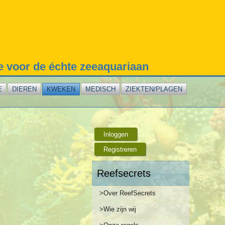
te voor de échte zeeaquariaan
E
DIEREN
KWEKEN
MEDISCH
ZIEKTEN/PLAGEN
Inloggen
Registreren
Reefsecrets
>Over ReefSecrets
>Wie zijn wij