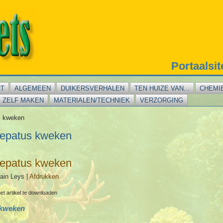
Portaalsi
RT
ALGEMEEN
DUIKERSVERHALEN
TEN HUIZE VAN...
CHEMI
ZELF MAKEN
MATERIALEN/TECHNIEK
VERZORGING
s kweken
hepatus kweken
hepatus kweken
ain Leys
|
Afdrukken
et artikel te downloaden
 kweken