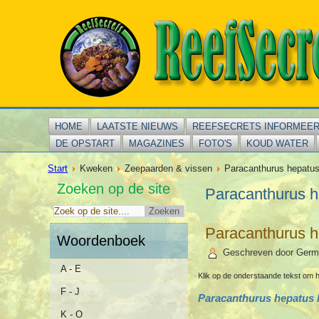
HOME
LAATSTE NIEUWS
REEFSECRETS INFORMEE
DE OPSTART
MAGAZINES
FOTO'S
KOUD WATER
Start
Kweken
Zeepaarden & vissen
Paracanthurus hepatu
Zoeken op de site
Paracanthurus 
Paracanthurus 
Woordenboek
Geschreven door Germ
A - E
Klik op de onderstaande tekst om h
F - J
Paracanthurus hepatus
K - O