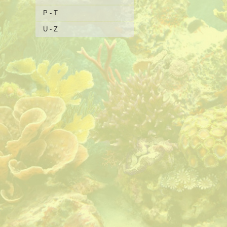
P - T
U - Z