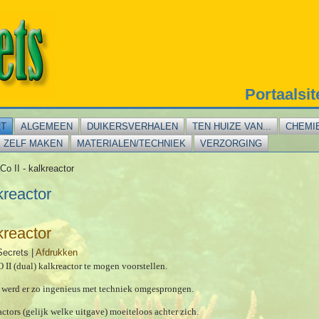
Portaalsi
RT
ALGEMEEN
DUIKERSVERHALEN
TEN HUIZE VAN...
CHEMI
ZELF MAKEN
MATERIALEN/TECHNIEK
VERZORGING
o II - kalkreactor
kreactor
kreactor
Secrets
|
Afdrukken
II (dual) kalkreactor te mogen voorstellen.
t werd er zo ingenieus met techniek omgesprongen.
actors (gelijk welke uitgave) moeiteloos achter zich.