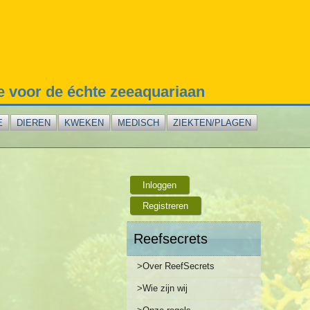
te voor de échte zeeaquariaan
E
DIEREN
KWEKEN
MEDISCH
ZIEKTEN/PLAGEN
Inloggen
Registreren
Reefsecrets
>Over ReefSecrets
>Wie zijn wij