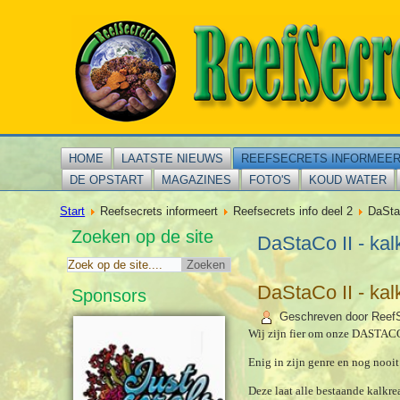
HOME
LAATSTE NIEUWS
REEFSECRETS INFORMEE
DE OPSTART
MAGAZINES
FOTO'S
KOUD WATER
Start
Reefsecrets informeert
Reefsecrets info deel 2
DaStaC
Zoeken op de site
DaStaCo II - kal
DaStaCo II - kal
Sponsors
Geschreven door Reef
Wij zijn fier om onze DASTACO 
Enig in zijn genre en nog nooi
Deze laat alle bestaande kalkre