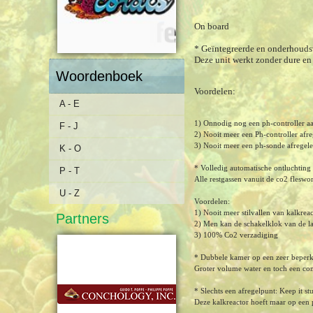
On board
* Geïntegreerde en onderhoudsv
Deze unit werkt zonder dure en
Woordenboek
Voordelen:
A - E
1) Onnodig nog een ph-controller aa
F - J
2) Nooit meer een Ph-controller afr
3) Nooit meer een ph-sonde afregel
K - O
* Volledig automatische ontluchting 
P - T
Alle restgassen vanuit de co2 fleswo
U - Z
Voordelen:
1) Nooit meer stilvallen van kalkreac
Partners
2) Men kan de schakelklok van de laa
3) 100% Co2 verzadiging
* Dubbele kamer op een zeer beperk
Groter volume water en toch een com
* Slechts een afregelpunt: Keep it stu
Deze kalkreactor hoeft maar op een 