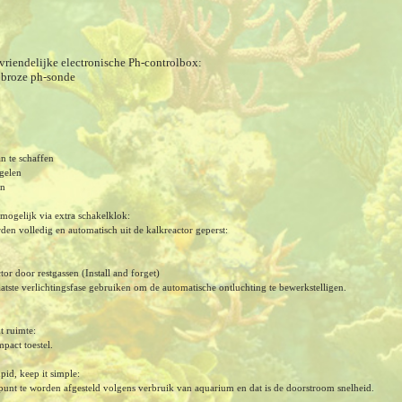
riendelijke electronische Ph-controlbox:
 broze ph-sonde
n te schaffen
egelen
en
mogelijk via extra schakelklok:
rden volledig en automatisch uit de kalkreactor geperst:
tor door restgassen (Install and forget)
tste verlichtingsfase gebruiken om de automatische ontluchting te bewerkstelligen.
t ruimte:
pact toestel.
pid, keep it simple:
punt te worden afgesteld volgens verbruik van aquarium en dat is de doorstroom snelheid.