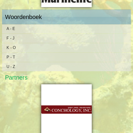
Woordenboek
A - E
F - J
K - O
P - T
U - Z
Partners