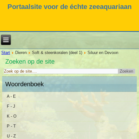
Portaalsite voor de échte zeeaquariaan
Start
Dieren
Soft & steenkoralen (deel 1)
Siluur en Devoon
Zoeken op de site
Woordenboek
A - E
F - J
K - O
P - T
U - Z