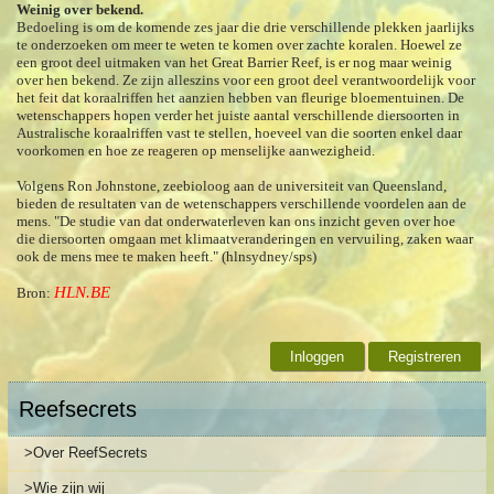
Weinig over bekend.
Bedoeling is om de komende zes jaar die drie verschillende plekken jaarlijks
te onderzoeken om meer te weten te komen over zachte koralen. Hoewel ze
een groot deel uitmaken van het Great Barrier Reef, is er nog maar weinig
over hen bekend. Ze zijn alleszins voor een groot deel verantwoordelijk voor
het feit dat koraalriffen het aanzien hebben van fleurige bloementuinen. De
wetenschappers hopen verder het juiste aantal verschillende diersoorten in
Australische koraalriffen vast te stellen, hoeveel van die soorten enkel daar
voorkomen en hoe ze reageren op menselijke aanwezigheid.
Volgens Ron Johnstone, zeebioloog aan de universiteit van Queensland,
bieden de resultaten van de wetenschappers verschillende voordelen aan de
mens. "De studie van dat onderwaterleven kan ons inzicht geven over hoe
die diersoorten omgaan met klimaatveranderingen en vervuiling, zaken waar
ook de mens mee te maken heeft." (hlnsydney/sps)
HLN.BE
Bron:
Inloggen
Registreren
Reefsecrets
>Over ReefSecrets
>Wie zijn wij