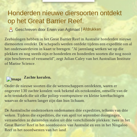
Honderden nieuwe diersoorten ontdekt
op het Great Barrier Reef.
Geschreven door Erwin van Agtmael
|
Afdrukken
Zeebiologen hebben in het Great Barrier Reef in Australië honderden nieuwe
diersoorten ontdekt. De schepsels werden ontdekt tijdens een expeditie om al
het onderwaterleven in kaart te brengen. "Al jarenlang werken we op die
plekken en nog steeds zijn er honderden en honderden soorten die nog nooit
zijn beschreven of verzameld", zegt Julian Caley van het Australian Institute
of Marine Science
.
Zachte koralen.
Onder de nieuwe soorten die de wetenschappers ontdekten, waren er
ongeveer 130 zachte koralen -ook bekend als octokoralen, omwille van de
acht tentakels die uit elke poliep voortspruiten- en kleine kreeftachtigen
waarvan de scharen langer zijn dan hun lichaam.
De Australische onderzoekers ondernamen drie expedities, telkens van drie
weken. Tijdens die expedities, die van april tot september doorgingen,
verzamelden ze duizenden stalen uit drie verschillende plekken: twee in het
Great Barrier Reef in het noordoosten van Australië en een in het Ningaloo
Reef in het noordwesten van het land.