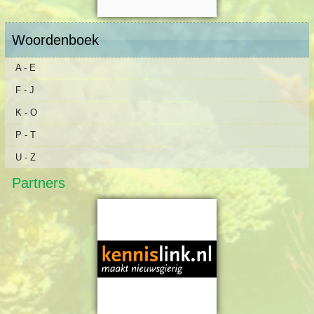
Woordenboek
A - E
F - J
K - O
P - T
U - Z
Partners