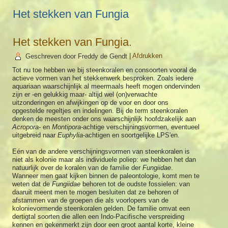
Het stekken van Fungia
Het stekken van Fungia.
Geschreven door Freddy de Gendt
|
Afdrukken
Tot nu toe hebben we bij steenkoralen en consoorten vooral de
actieve vormen van het stekkenwerk besproken. Zoals iedere
aquariaan waarschijnlijk al meermaals heeft mogen ondervinden
zijn er -en gelukkig maar- altijd wel (on)verwachte
uitzonderingen en afwijkingen op de voor en door ons
opgestelde regeltjes en indelingen. Bij de term steenkoralen
denken de meesten onder ons waarschijnlijk hoofdzakelijk aan
Acropora-
en
Montipora-
achtige verschijningsvormen, eventueel
uitgebreid naar
Euphylia
-achtigen en soortgelijke LPS'en.
Eén van de andere verschijningsvormen van steenkoralen is
niet als kolonie maar als individuele poliep: we hebben het dan
natuurlijk over de koralen van de familie der
Fungiidae
.
Wanneer men gaat kijken binnen de paleontologie, komt men te
weten dat de
Fungiidae
behoren tot de oudste fossielen: van
daaruit meent men te mogen besluiten dat ze behoren of
afstammen van de groepen die als voorlopers van de
kolonievormende steenkoralen gelden. De familie omvat een
dertigtal soorten die allen een Indo-Pacifische verspreiding
kennen en gekenmerkt zijn door een groot aantal korte, kleine