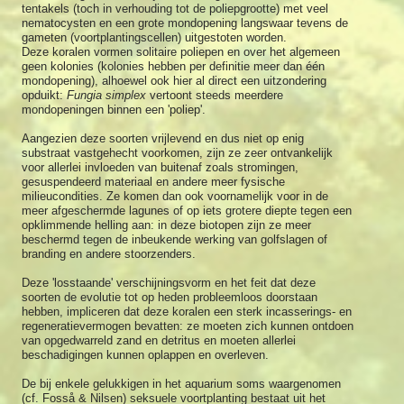
tentakels (toch in verhouding tot de poliepgrootte) met veel
nematocysten en een grote mondopening langswaar tevens de
gameten (voortplantingscellen) uitgestoten worden.
Deze koralen vormen solitaire poliepen en over het algemeen
geen kolonies (kolonies hebben per definitie meer dan één
mondopening), alhoewel ook hier al direct een uitzondering
opduikt:
Fungia simplex
vertoont steeds meerdere
mondopeningen binnen een 'poliep'.
Aangezien deze soorten vrijlevend en dus niet op enig
substraat vastgehecht voorkomen, zijn ze zeer ontvankelijk
voor allerlei invloeden van buitenaf zoals stromingen,
gesuspendeerd materiaal en andere meer fysische
milieucondities. Ze komen dan ook voornamelijk voor in de
meer afgeschermde lagunes of op iets grotere diepte tegen een
opklimmende helling aan: in deze biotopen zijn ze meer
beschermd tegen de inbeukende werking van golfslagen of
branding en andere stoorzenders.
Deze 'losstaande' verschijningsvorm en het feit dat deze
soorten de evolutie tot op heden probleemloos doorstaan
hebben, impliceren dat deze koralen een sterk incasserings- en
regeneratievermogen bevatten: ze moeten zich kunnen ontdoen
van opgedwarreld zand en detritus en moeten allerlei
beschadigingen kunnen oplappen en overleven.
De bij enkele gelukkigen in het aquarium soms waargenomen
(cf. Fosså & Nilsen) seksuele voortplanting bestaat uit het