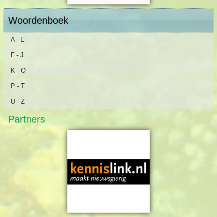
Woordenboek
A - E
F - J
K - O
P - T
U - Z
Partners