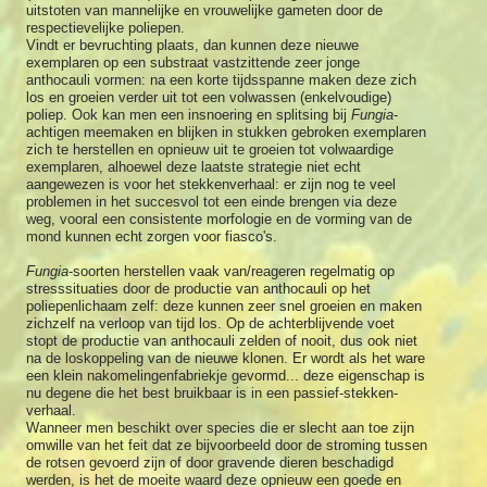
uitstoten van mannelijke en vrouwelijke gameten door de
respectievelijke poliepen.
Vindt er bevruchting plaats, dan kunnen deze nieuwe
exemplaren op een substraat vastzittende zeer jonge
anthocauli vormen: na een korte tijdsspanne maken deze zich
los en groeien verder uit tot een volwassen (enkelvoudige)
poliep. Ook kan men een insnoering en splitsing bij
Fungia
-
achtigen meemaken en blijken in stukken gebroken exemplaren
zich te herstellen en opnieuw uit te groeien tot volwaardige
exemplaren, alhoewel deze laatste strategie niet echt
aangewezen is voor het stekkenverhaal: er zijn nog te veel
problemen in het succesvol tot een einde brengen via deze
weg, vooral een consistente morfologie en de vorming van de
mond kunnen echt zorgen voor fiasco's.
Fungia
-soorten herstellen vaak van/reageren regelmatig op
stresssituaties door de productie van anthocauli op het
poliepenlichaam zelf: deze kunnen zeer snel groeien en maken
zichzelf na verloop van tijd los. Op de achterblijvende voet
stopt de productie van anthocauli zelden of nooit, dus ook niet
na de loskoppeling van de nieuwe klonen. Er wordt als het ware
een klein nakomelingenfabriekje gevormd... deze eigenschap is
nu degene die het best bruikbaar is in een passief-stekken-
verhaal.
Wanneer men beschikt over species die er slecht aan toe zijn
omwille van het feit dat ze bijvoorbeeld door de stroming tussen
de rotsen gevoerd zijn of door gravende dieren beschadigd
werden, is het de moeite waard deze opnieuw een goede en