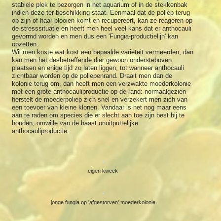
stabiele plek te bezorgen in het aquarium of in de stekkenbak
indien deze ter beschikking staat. Eenmaal dat de poliep terug
op zijn of haar plooien komt en recupereert, kan ze reageren op
de stresssituatie en heeft men heel veel kans dat er anthocauli
gevormd worden en men dus een 'Fungia-productielijn' kan
opzetten.
Wil men koste wat kost een bepaalde variëteit vermeerden, dan
kan men het desbetreffende dier gewoon ondersteboven
plaatsen en enige tijd zo laten liggen, tot wanneer anthocauli
zichtbaar worden op de poliepenrand. Draait men dan de
kolonie terug om, dan heeft men een verzwakte moederkolonie
met een grote anthocauliproductie op de rand: normaalgezien
herstelt de moederpoliep zich snel en verzekert men zich van
een toevoer van kleine klonen. Vandaar is het nog maar eens
aan te raden om species die er slecht aan toe zijn best bij te
houden, omwille van de haast onuitputtelijke
anthocauliproductie.
eigen kweek
jonge fungia op 'afgestorven' moederkolonie