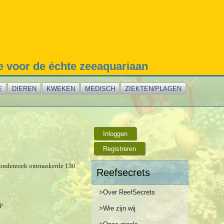
te voor de échte zeeaquariaan
E
DIEREN
KWEKEN
MEDISCH
ZIEKTEN/PLAGEN
Inloggen
Registreren
e onderzoek ontmaskerde 130
Reefsecrets
>Over ReefSecrets
ap
>Wie zijn wij