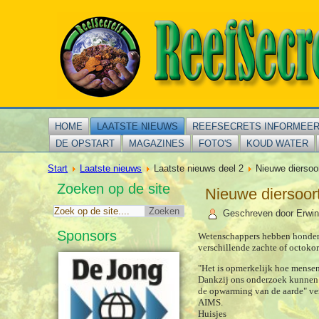
HOME
LAATSTE NIEUWS
REEFSECRETS INFORMEE
DE OPSTART
MAGAZINES
FOTO'S
KOUD WATER
Start
Laatste nieuws
Laatste nieuws deel 2
Nieuwe diersoor
Zoeken op de site
Nieuwe diersoort
Geschreven door Erwin
Sponsors
Wetenschappers hebben honderde
verschillende zachte of octokor
"Het is opmerkelijk hoe mensen
Dankzij ons onderzoek kunnen 
de opwarming van de aarde" vert
AIMS.
Huisjes