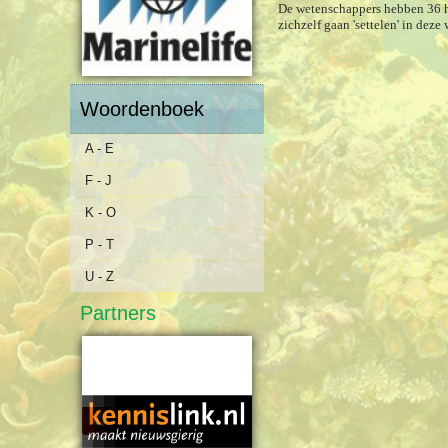
De wetenschappers hebben 36 hu
zichzelf gaan 'settelen' in dez
Woordenboek
A - E
F - J
K - O
P - T
U - Z
Partners