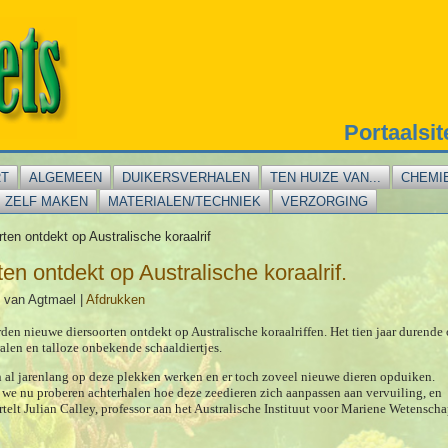
Portaalsi
RT
ALGEMEEN
DUIKERSVERHALEN
TEN HUIZE VAN...
CHEMI
ZELF MAKEN
MATERIALEN/TECHNIEK
VERZORGING
ten ontdekt op Australische koraalrif
en ontdekt op Australische koraalrif.
 van Agtmael
|
Afdrukken
n nieuwe diersoorten ontdekt op Australische koraalriffen. Het tien jaar durend
alen en talloze onbekende schaaldiertjes.
 al jarenlang op deze plekken werken en er toch zoveel nieuwe dieren opduiken.
we nu proberen achterhalen hoe deze zeedieren zich aanpassen aan vervuiling, en
elt Julian Calley, professor aan het Australische Instituut voor Mariene Wetensch