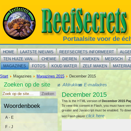
Portaalsite voor de éc
HOME
LAATSTE NIEUWS
REEFSECRETS INFORMEERT
ALGE
TEN HUIZE VAN...
CHEMIE
DIEREN
KWEKEN
MEDISCH
Z
MAGAZINES
FOTO'S
KOUD WATER
ZELF MAKEN
MATERIA
Start
Magazines
Magazines 2015
December 2015
Zoeken op de site
Afdrukken
E-mailadres
December 2015
This is the HTML version of
December 2015 Pag
Woordenboek
To view this content in Flash, you must have ver
greater and Javascript must be enabled. To dow
click here
last Flash player
A - E
F - J