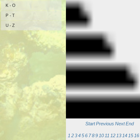
K - O
P - T
U - Z
Start
Previous
Next
End
1
2
3
4
5
6
7
8
9
10
11
12
13
14
15
16